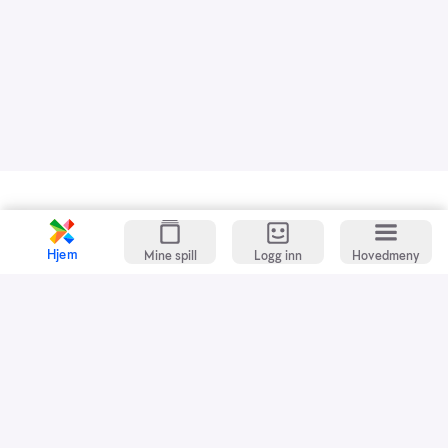
Kundeservice
Spillevett
Hjem
Mine spill
Logg inn
Hovedmeny
Snarveier
Grasrotandelen
Dette er Norsk Tipping
Jobb i Norsk Tipping
Nyhetsbrev