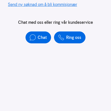
å
Send ny søknad om å bli kommisjonær
forstå
bruksmønster
Chat med oss eller ring vår kundeservice
Kreditere
kanaler
som
Chat
Ring oss
sender
trafikk