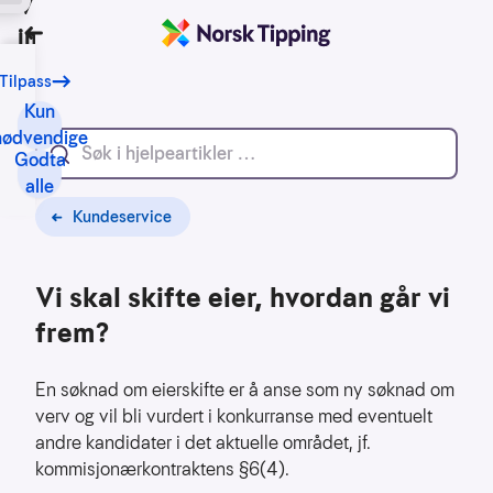
Vi bruker
informasjonskapsler
Tilbake
Tilpass
Vårt
formål
Kun
med
nødvendige
Godta
informasjonskapsler
alle
er
blant
Kundeservice
annet:
Vi skal skifte eier, hvordan går vi
Nettsidene
skal
frem?
fungere
teknisk
En søknad om eierskifte er å anse som ny søknad om
Samle
verv og vil bli vurdert i konkurranse med eventuelt
inn
andre kandidater i det aktuelle området, jf.
statistikk
kommisjonærkontraktens §6(4).
for