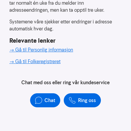
å
tar normalt én uke fra du melder inn
forstå
adresseendringen, men kan ta opptil tre uker.
bruksmønster
Systemene våre sjekker etter endringer i adresse
Kreditere
automatisk hver dag.
kanaler
som
Relevante lenker
sender
→
Gå til
Personlig informasjon
trafikk
→
Gå til Folkeregistreret
Chat med oss eller ring vår kundeservice
Chat
Ring oss