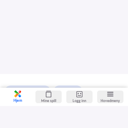
Kundeservice
Spillevett
Hjem
Mine spill
Logg inn
Hovedmeny
Snarveier
Grasrotandelen
Dette er Norsk Tipping