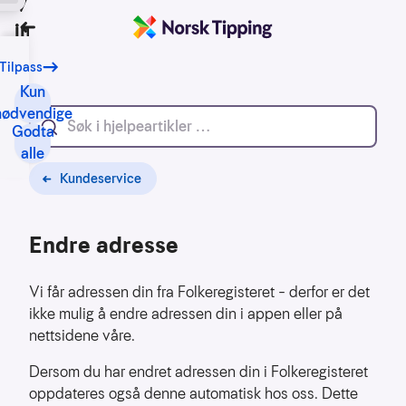
Vi bruker
informasjonskapsler
Tilbake
Tilpass
Vårt
formål
Kun
med
nødvendige
Godta
informasjonskapsler
alle
er
blant
Kundeservice
annet:
Endre adresse
Nettsidene
skal
fungere
Vi får adressen din fra Folkeregisteret – derfor er det
teknisk
ikke mulig å endre adressen din i appen eller på
nettsidene våre.
Samle
inn
Dersom du har endret adressen din i Folkeregisteret
statistikk
oppdateres også denne automatisk hos oss. Dette
for