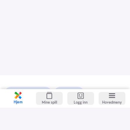
Kundeservice
Spillevett
Hjem
Mine spill
Logg inn
Hovedmeny
Snarveier
Grasrotandelen
Dette er Norsk Tipping