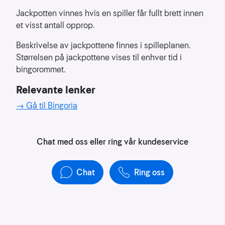
å
Jackpotten vinnes hvis en spiller får fullt brett innen
forstå
bruksmønster
et visst antall opprop.
Beskrivelse av jackpottene finnes i spilleplanen.
Kreditere
kanaler
Størrelsen på jackpottene vises til enhver tid i
som
bingorommet.
sender
trafikk
Relevante lenker
→
Gå til Bingoria
Chat med oss eller ring vår kundeservice
Chat
Ring oss