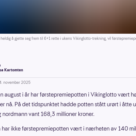
dig å gjette seg frem til 6+1 rette i ukens Vikinglotto-trekning, vil førstepremiepo
a
a Kartomten
4. november 2025
en august i år har førstepremiepotten i Vikinglotto vært h
r nå. På det tidspunktet hadde potten stått urørt i åtte u
g nordmann vant 168,3 millioner kroner.
 har ikke førstepremiepotten vært i nærheten av 140 mil