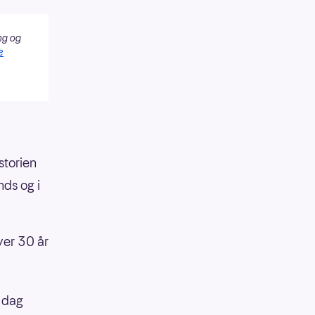
ng og
e
storien
nds og i
ver 30 år
I dag