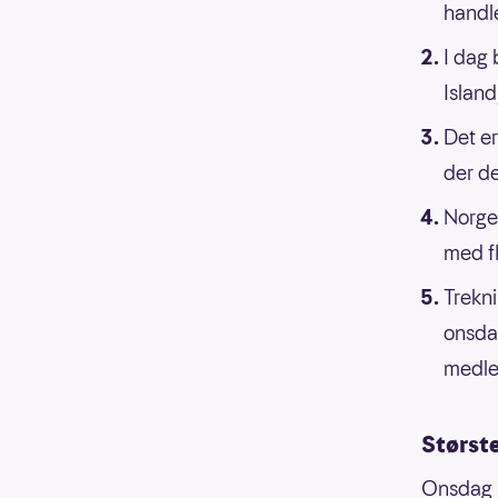
handle
I dag 
Island
Det er
der de
Norge 
med fl
Trekn
onsdag
medle
Størst
Onsdag 2