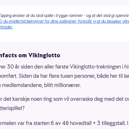
ipping ønsker at du skal spille i trygge rammer - og at det skal gi spenni
Er du imidlertid bekymret for dine spillvaner, foreslår vi at du besøker vår
ttsider.
nfacts om Vikinglotto
er 30 år siden den aller første Vikinglotto-trekningen i hi
omført. Siden da har flere tusen personer, både her til la
 medlemslandene, blitt millionærer.
er det kanskje noen ting som vil overraske deg med det o
terispillet?
ormelen var fra starten 6 av 48 hovedtall + 3 tilleggstall. 