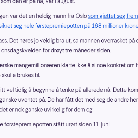
 som den er på nå, var i august.
en var det en heldig mann fra Oslo
som gjettet seg frem 
 sikret seg hele førstepremiepotten på 168 millioner krone
ass. Det høres jo veldig bra ut, sa mannen overrasket på
e onsdagskvelden for drøyt tre måneder siden.
erske mangemillionæren klarte ikke å si noe konkret om 
skulle brukes til.
litt vel tidlig å begynne å tenke på allerede nå. Dette ko
 ganske uventet på. De har fått det med seg de andre he
det er nok ganske uvirkelig for dem og.
 førstepremiepotten stått urørt siden 11. juni.