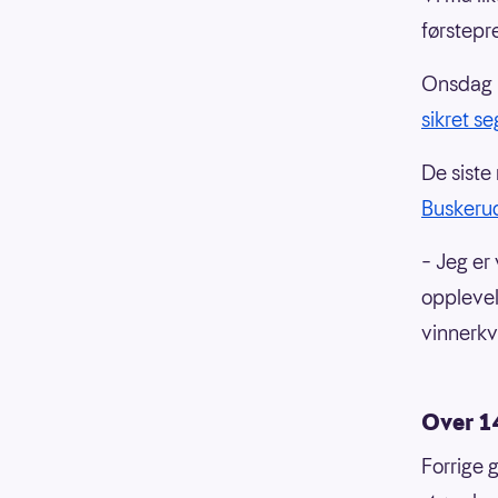
førstepr
Onsdag 2
sikret s
De siste
Buskerud
– Jeg er
opplevel
vinnerkv
Over 14
Forrige 