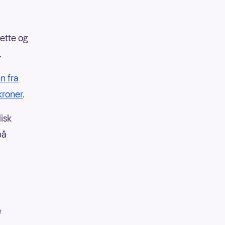
ette og
.
n fra
kroner
.
isk
på
e