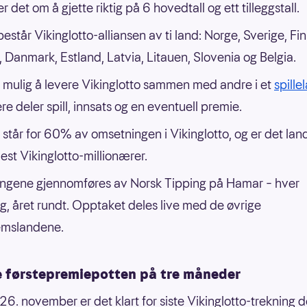
r det om å gjette riktig på 6 hovedtall og ett tilleggstall.
består Vikinglotto-alliansen av ti land: Norge, Sverige, Fi
, Danmark, Estland, Latvia, Litauen, Slovenia og Belgia.
 mulig å levere Vikinglotto sammen med andre i et
spille
re deler spill, innsats og en eventuell premie.
står for 60% av omsetningen i Vikinglotto, og er det lan
est Vikinglotto-millionærer.
ingene gjennomføres av Norsk Tipping på Hamar – hver
, året rundt. Opptaket deles live med de øvrige
mslandene.
e førstepremiepotten på tre måneder
6. november er det klart for siste Vikinglotto-trekning 