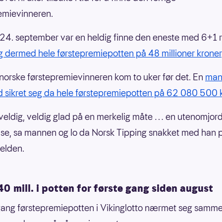
emievinneren.
4. september var en heldig finne den eneste med 6+1 r
eg dermed hele førstepremiepotten på 48 millioner kroner
 norske førstepremievinneren kom to uker før det. En
man
 sikret seg da hele førstepremiepotten på 62 080 500 
 veldig, veldig glad på en merkelig måte … en utenomjord
se, sa mannen og lo da Norsk Tipping snakket med han 
elden.
0 mill. i potten for første gang siden august
gang førstepremiepotten i Vikinglotto nærmet seg samm