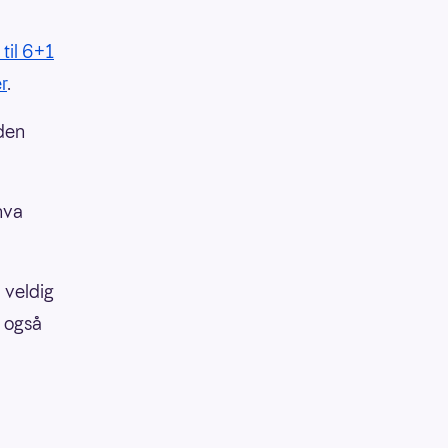
til 6+1
r
.
 den
hva
m veldig
r også