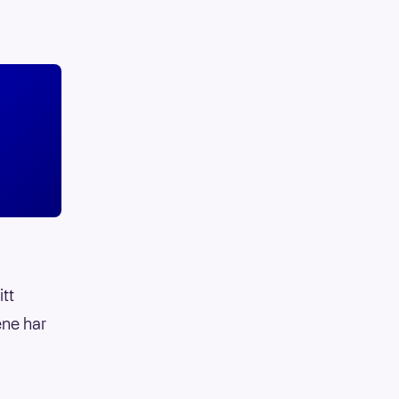
itt
ene har