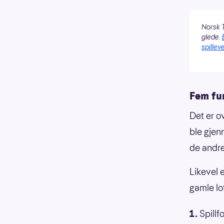
Norsk T
glede.
spilleve
Fem fu
Det er ov
ble gjenn
de andre
Likevel 
gamle lot
Spillf