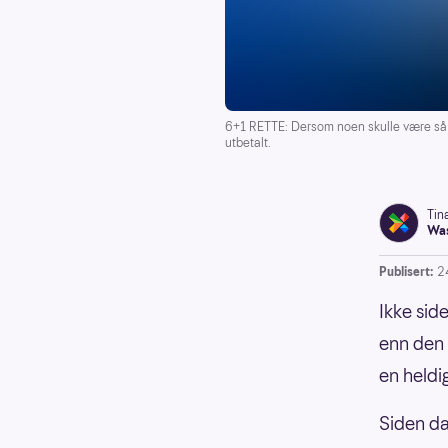
6+1 RETTE: Dersom noen skulle være så hel
utbetalt.
Tin
Was
Publisert:
2
Ikke sid
enn den e
en heldi
Siden da