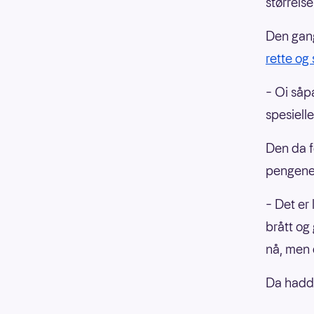
størrelse
Den gang
rette og
– Oi såp
spesiell
Den da f
pengene 
– Det er 
brått og
nå, men 
Da hadde