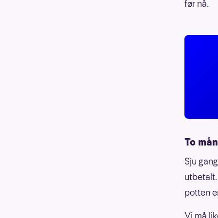
før nå.
To mån
Sju gang
utbetalt
potten e
Vi må lik