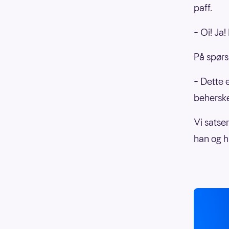
paff.
– Oi! Ja
På spørs
– Dette 
beherske
Vi satse
han og h