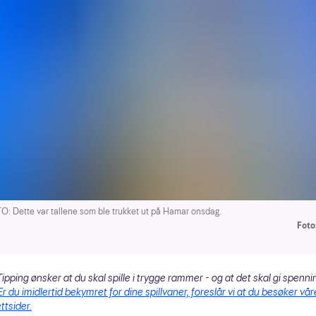
: Dette var tallene som ble trukket ut på Hamar onsdag.
Foto:
ipping ønsker at du skal spille i trygge rammer - og at det skal gi spenni
Er du imidlertid bekymret for dine spillvaner, foreslår vi at du besøker vår
ttsider.