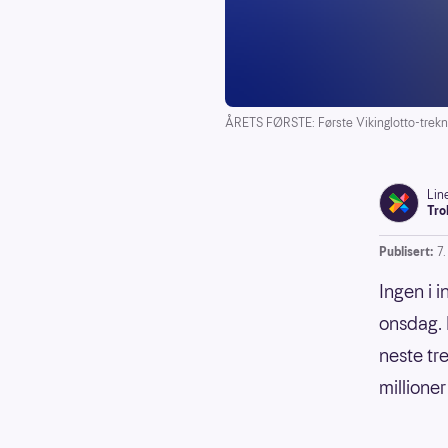
ÅRETS FØRSTE: Første Vikinglotto-trekn
Lin
Tro
Publisert:
7
Ingen i i
onsdag. 
neste tr
millioner