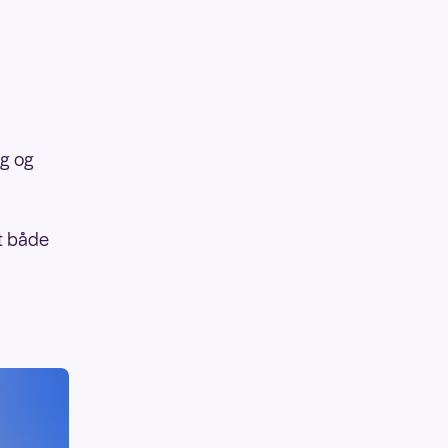
ig og
at både