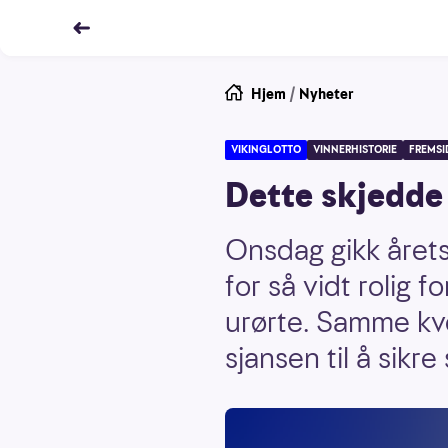
Hjem
/
Nyheter
VIKINGLOTTO
VINNERHISTORIE
FREMSI
Dette skjedde 
Onsdag gikk årets 
for så vidt rolig 
urørte. Samme kv
sjansen til å sikr