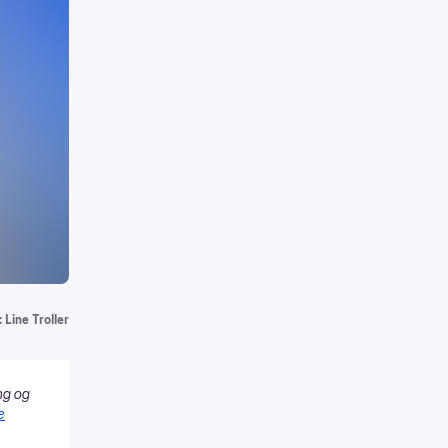
 Line Troller
ng og
e