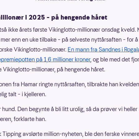
millionær i 2025 – på hengende håret
ltså ikke årets første Vikinglotto-millionær onsdag kveld.
 mer enn en uke tilbake – på selveste nyttårsaften – for å
norske Vikinglotto-millionær.
En mann fra Sandnes i Rogal
premiepotten på 1,6 millioner kroner
, og ble med det fjo
ste Vikinglotto-millionær, på hengende håret.
onen fra Hamar ringte nyttårsaften, tilbrakte han kvelden
ig talt – i kjelleren.
 hund. Den begynte å bli litt urolig, så da prøver vi heller
lleren, forklarte han.
 Tipping avslørte million-nyheten, ble den ferske vinneren