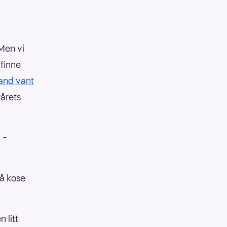
 Men vi
 finne
and vant
rårets
 –
 å kose
 litt