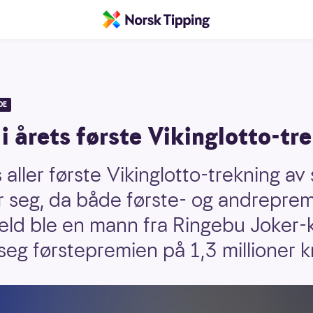
DE
i årets første Vikinglotto-tr
aller første Vikinglotto-trekning av
for seg, da både første- og andreprem
eld ble en mann fra Ringebu Joker-
e seg førstepremien på 1,3 millioner k