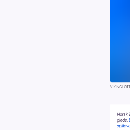
VIKINGLOTTO
Norsk T
glede.
spilleve