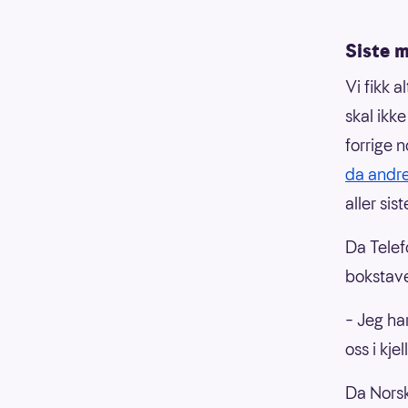
Siste 
Vi fikk a
skal ikke
forrige 
da andre
aller si
Da Telef
bokstavel
– Jeg har
oss i kje
Da Norsk