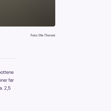
Foto: Ola Thorset
-pottene
oner før
a. 2,5