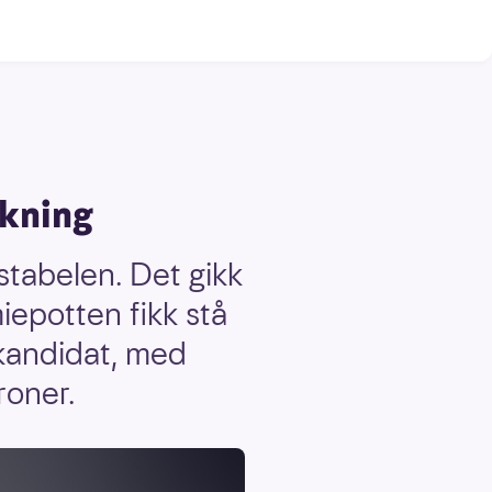
ekning
 stabelen. Det gikk
iepotten fikk stå
kandidat, med
roner.