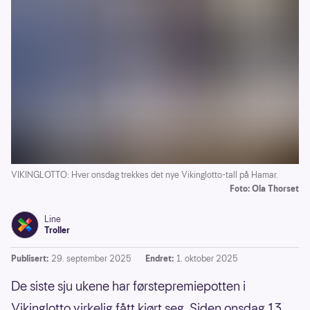
VIKINGLOTTO: Hver onsdag trekkes det nye Vikinglotto-tall på Hamar.
Foto: Ola Thorset
Line
Troller
Publisert:
29. september 2025
Endret:
1. oktober 2025
De siste sju ukene har førstepremiepotten i
Vikinglotto virkelig fått kjørt seg. Siden onsdag 13.