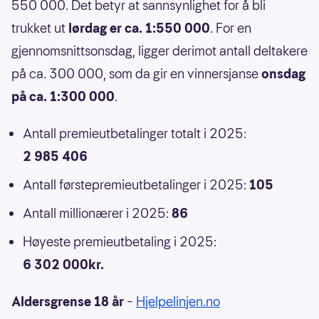
550 000. Det betyr at sannsynlighet for å bli
trukket ut
lørdag er ca. 1:550 000
. For en
gjennomsnittsonsdag, ligger derimot antall deltakere
på ca. 300 000, som da gir en vinnersjanse
onsdag
på ca. 1:300 000
.
Antall premieutbetalinger totalt i 2025:
2 985 406
Antall førstepremieutbetalinger i 2025:
105
Antall millionærer i 2025:
86
Høyeste premieutbetaling i 2025:
6 302 000kr.
Aldersgrense 18 år
–
Hjelpelinjen.no