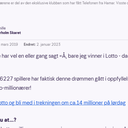
e er del av den eksklusive klubben som har fått Telefonen fra Hamar. Visste d
ille
rholm Skaret
. mars 2019
Endret:
2. januar 2023
 har vel en eller gang sagt «Å, bare jeg vinner i Lotto - da
 6227 spillere har faktisk denne drømmen gått i oppfyllel
to-millionærer!
Lotto og bli med i trekningen om ca.14 millioner på lørdag
u at...?