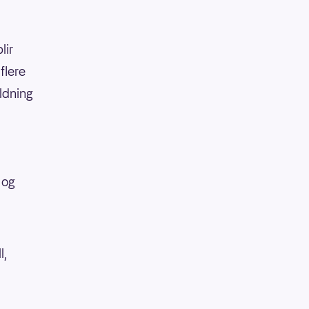
lir
flere
oldning
 og
l,