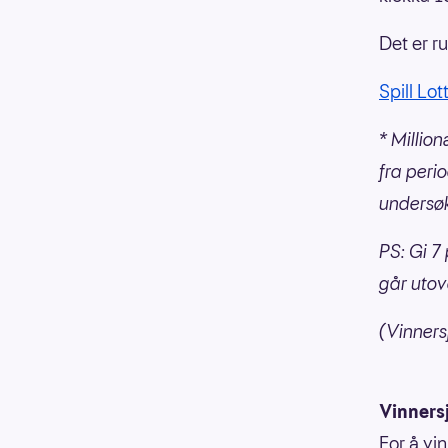
Det er r
Spill Lot
* Millio
fra perio
undersøk
PS: Gi 7 
går utov
(Vinnersj
Vinners
For å vin