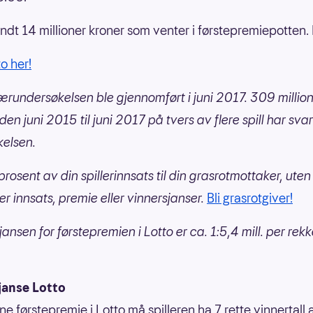
undt 14 millioner kroner som venter i førstepremiepotten. L
to her!
nærundersøkelsen ble gjennomført i juni 2017. 309 millio
den juni 2015 til juni 2017 på tvers av flere spill har sva
elsen.
prosent av din spillerinnsats til din grasrotmottaker, uten
er innsats, premie eller vinnersjanser.
Bli grasrotgiver!
ansen for førstepremien i Lotto er ca. 1:5,4 mill. per rek
janse Lotto
ne førstepremie i Lotto må spilleren ha 7 rette vinnertall