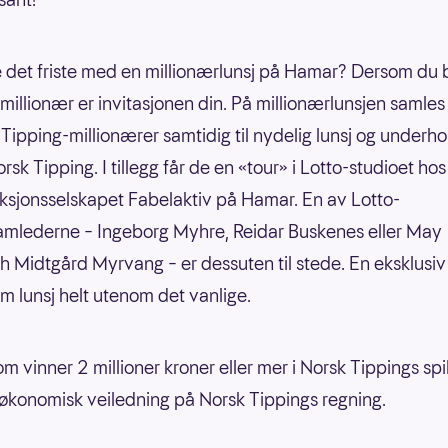
 det friste med en millionærlunsj på Hamar? Dersom du b
millionær er invitasjonen din. På millionærlunsjen samles 
Tipping-millionærer samtidig til nydelig lunsj og underh
rsk Tipping. I tillegg får de en «tour» i Lotto-studioet hos
ksjonsselskapet Fabelaktiv på Hamar. En av Lotto-
amlederne – Ingeborg Myhre, Reidar Buskenes eller May
h Midtgård Myrvang – er dessuten til stede. En eksklusiv
 lunsj helt utenom det vanlige.
om vinner 2 millioner kroner eller mer i Norsk Tippings spil
 økonomisk veiledning på Norsk Tippings regning.