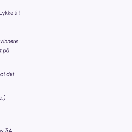
ykke til!
nvinnere
rt på
 at det
ke.)
 av 34