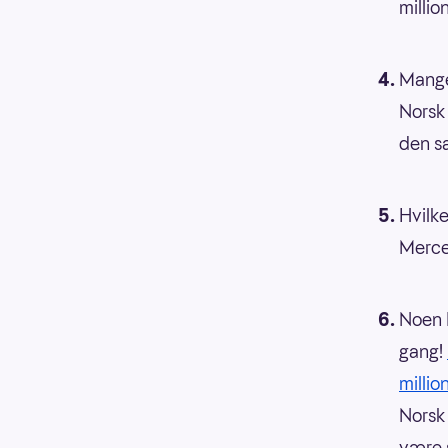
milli
Mange 
Norsk 
den s
Hvilke
Merce
Noen L
gang!
millio
Norsk 
være 