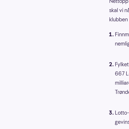
Nettopp 
skal vi 
klubben 
Finnma
nemlig
Fylket
667 Lo
millia
Trønd
Lotto-
gevins