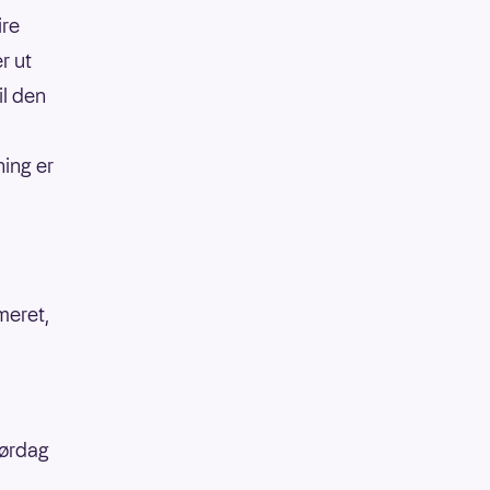
ire
r ut
il den
ning er
meret,
lørdag