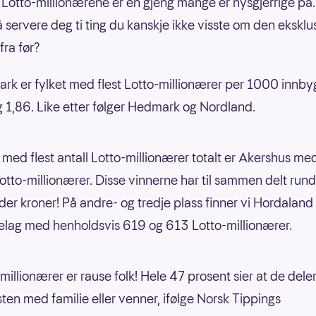
Lotto-millionærene er en gjeng mange er nysgjerrige på.
nå servere deg ti ting du kanskje ikke visste om den eksklu
fra før?
rk er fylket med flest Lotto-millionærer per 1000 innby
 1,86. Like etter følger Hedmark og Nordland.
 med flest antall Lotto-millionærer totalt er Akershus me
tto-millionærer. Disse vinnerne har til sammen delt rund
rder kroner! På andre- og tredje plass finner vi Hordaland
elag med henholdsvis 619 og 613 Lotto-millionærer.
millionærer er rause folk! Hele 47 prosent sier at de dele
ten med familie eller venner, ifølge Norsk Tippings