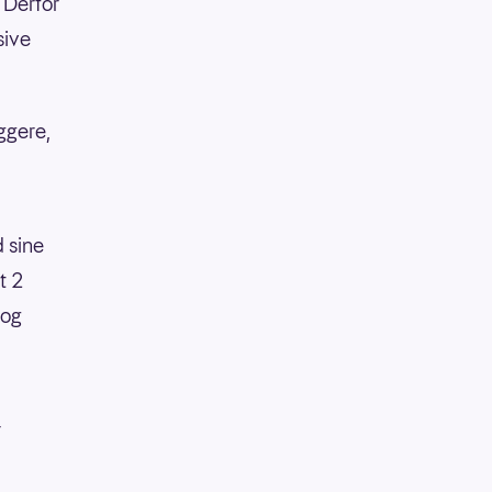
 Derfor
sive
ggere,
d sine
t 2
 og
r