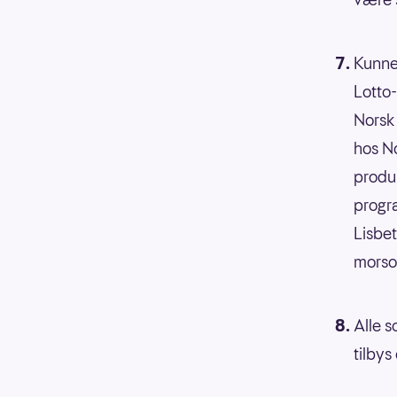
Kunne
Lotto-
Norsk 
hos No
produ
progr
Lisbet
morsom
Alle s
tilbys