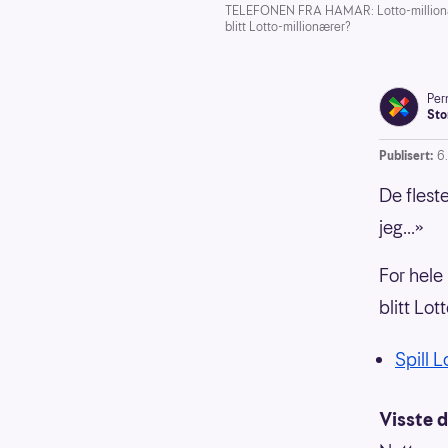
TELEFONEN FRA HAMAR: Lotto-millionæren
blitt Lotto-millionærer?
Pern
Sto
Publisert:
6
De fleste
jeg...»
For hele
blitt Lot
Spill 
Visste d