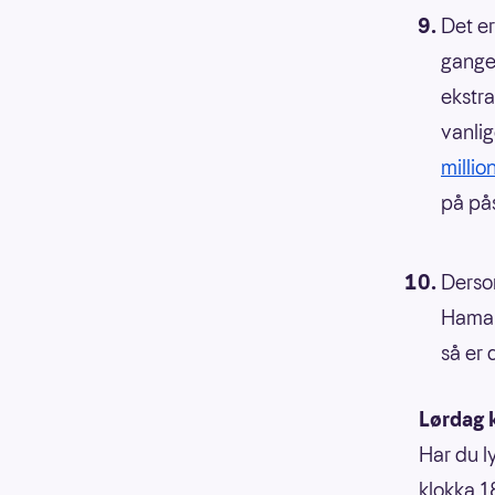
Det er
ganger
ekstra
vanli
milli
på på
Dersom
Hamar
så er 
Lørdag k
Har du ly
klokka 1