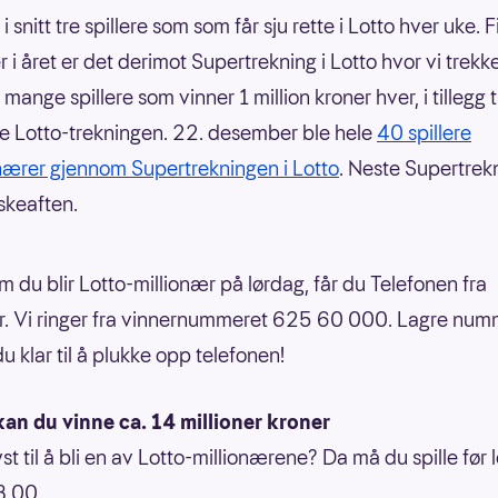
 i snitt tre spillere som som får sju rette i Lotto hver uke. F
 i året er det derimot Supertrekning i Lotto hvor vi trekke
 mange spillere som vinner 1 million kroner hver, i tillegg t
ge Lotto-trekningen. 22. desember ble hele
40 spillere
onærer gjennom Supertrekningen i Lotto
. Neste Supertrek
skeaften.
 du blir Lotto-millionær på lørdag, får du Telefonen fra
. Vi ringer fra vinnernummeret 625 60 000. Lagre num
du klar til å plukke opp telefonen!
an du vinne ca. 14 millioner kroner
st til å bli en av Lotto-millionærene? Da må du spille før 
8.00.