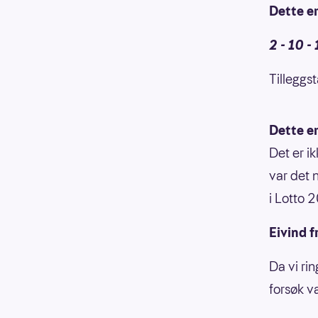
Dette er
2 - 10 - 
Tilleggst
Dette e
Det er i
var det 
i Lotto 20
Eivind 
Da vi ri
forsøk v