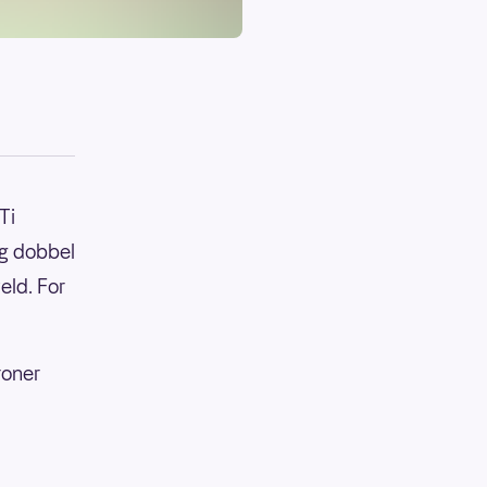
Ti
eg dobbel
eld. For
roner