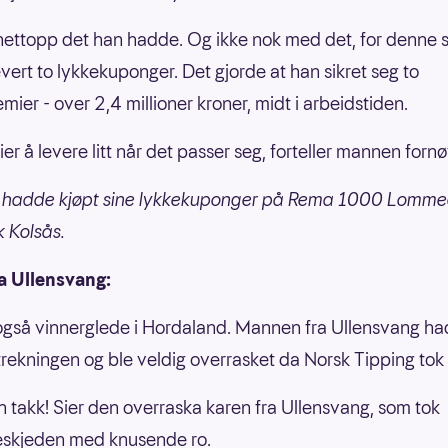
nettopp det han hadde. Og ikke nok med det, for denne s
vert to lykkekuponger. Det gjorde at han sikret seg to
mier - over 2,4 millioner kroner, midt i arbeidstiden.
ier å levere litt når det passer seg, forteller mannen forn
hadde kjøpt sine lykkekuponger på Rema 1000 Lomme
 Kolsås.
a Ullensvang:
også vinnerglede i Hordaland. Mannen fra Ullensvang ha
trekningen og ble veldig overrasket da Norsk Tipping tok
en takk! Sier den overraska karen fra Ullensvang, som tok
eskjeden med knusende ro.