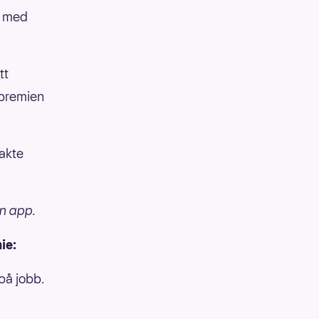
er med
tt
v premien
bakte
in app.
ie:
på jobb.