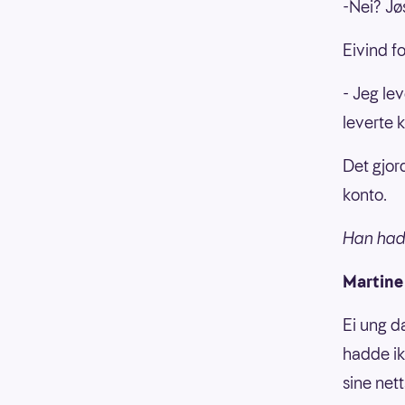
-Nei? Jø
Eivind fo
- Jeg lev
leverte k
Det gjor
konto.
Han hadde
Martine 
Ei ung d
hadde ik
sine net