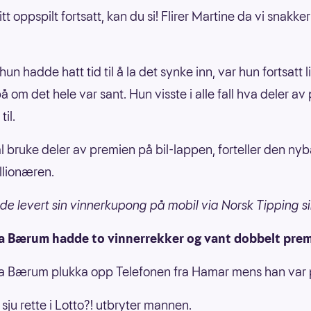
litt oppspilt fortsatt, kan du si! Flirer Martine da vi snakk
un hadde hatt tid til å la det synke inn, var hun fortsatt li
å om det hele var sant. Hun visste i alle fall hva deler a
til.
al bruke deler av premien på bil-lappen, forteller den ny
llionæren.
e levert sin vinnerkupong på mobil via Norsk Tipping s
a Bærum hadde to vinnerrekker og vant dobbelt prem
ra Bærum plukka opp Telefonen fra Hamar mens han var 
 sju rette i Lotto?! utbryter mannen.