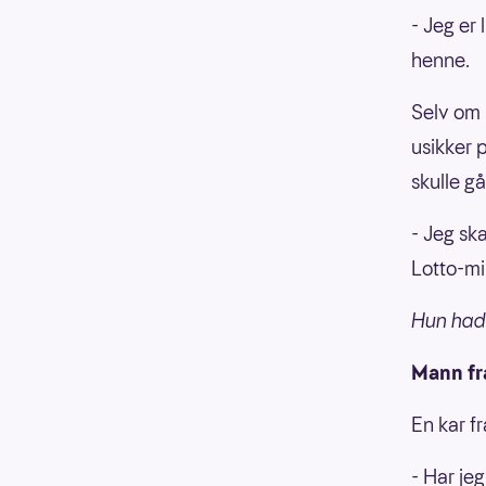
- Jeg er 
henne.
Selv om h
usikker p
skulle gå 
- Jeg sk
Lotto-mi
Hun hadd
Mann fr
En kar f
- Har jeg