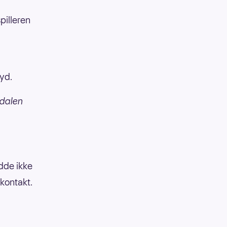
pilleren
øyd.
dalen
dde ikke
 kontakt.