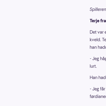
Spillere
Terje fr
Det var 
kveld. T
han hadd
- Jeg hå
lurt.
Han hadd
- Jeg få
førdiane