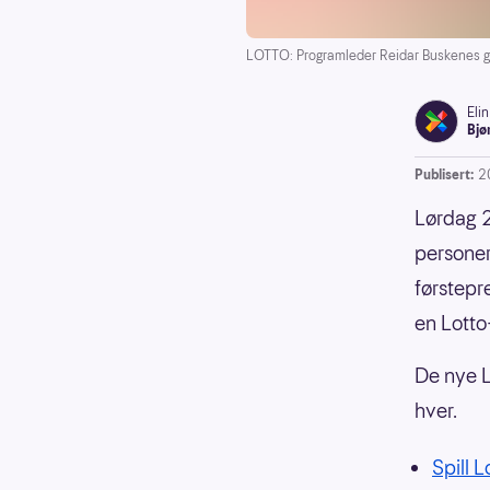
LOTTO: Programleder Reidar Buskenes gli
Elin
Bjø
Publisert:
20
Lørdag 20
personer
førstepre
en Lotto
De nye L
hver.
Spill L