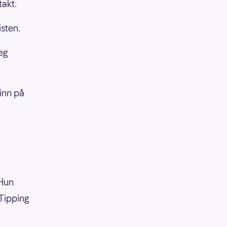
takt.
isten.
jeg
 inn på
 Hun
 Tipping