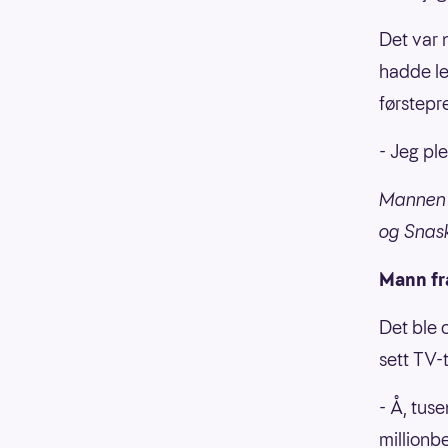
Det var 
hadde le
førstepre
- Jeg ple
Mannen 
og Snask
Mann fr
Det ble 
sett TV-
- Å, tus
millionb