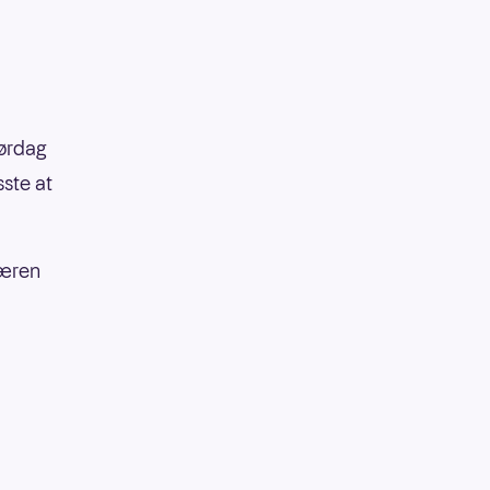
lørdag
sste at
næren