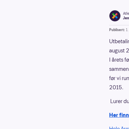
Atl
Jen
Publisert:
1
Utbetali
august 2
I årets f
sammen 25
før vi ru
2015.
Lurer du 
Her finn
Hele åre