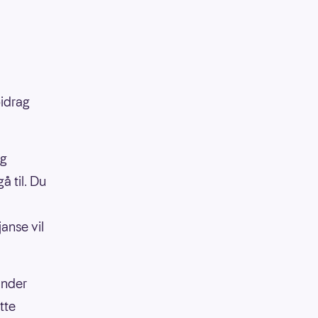
bidrag
eg
 til. Du
janse vil
under
tte