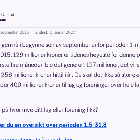
e Onsrud
sen
. september 2015
Endret:
2. januar 2023
ngen nå i begynnelsen av september er for perioden 1. mai
015. 129 millioner kroner er tidenes høyeste for denne 
ørste fire måneder ble det generert 127 millioner, det vil si 
6 millioner kroner hittil i år. Da skal det ikke så stor økn
nder 400 millioner kroner til lag og foreninger over hele la
på hvor mye ditt lag eller forening fikk?
er du en oversikt over perioden 1.5-31.8
ts grasrotinnsats finner du her