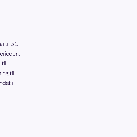
 til 31.
perioden.
til
ing til
ndet i