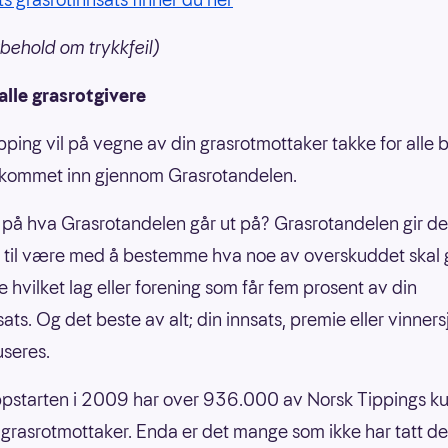
behold om trykkfeil)
 alle grasrotgivere
pping vil på vegne av din grasrotmottaker takke for alle 
 kommet inn gjennom Grasrotandelen.
 på hva Grasrotandelen går ut på? Grasrotandelen gir d
 til være med å bestemme hva noe av overskuddet skal gå
e hvilket lag eller forening som får fem prosent av din
sats. Og det beste av alt; din innsats, premie eller vinners
useres.
pstarten i 2009 har over 936.000 av Norsk Tippings k
n grasrotmottaker. Enda er det mange som ikke har tatt de