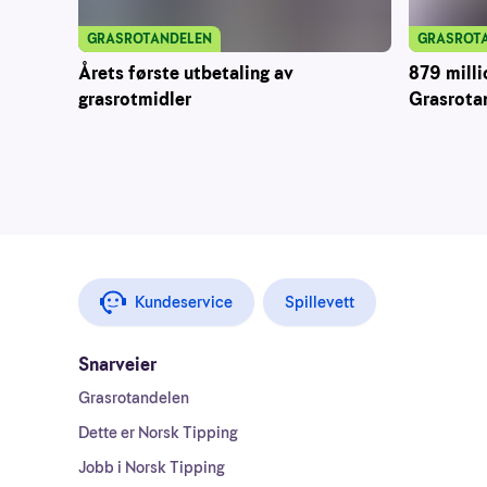
GRASROT
GRASROTANDELEN
879 milli
Årets første utbetaling av
Grasrota
grasrotmidler
Kundeservice
Spillevett
Snarveier
Grasrotandelen
Dette er Norsk Tipping
Jobb i Norsk Tipping