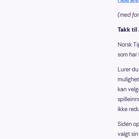
(med for
Takk til
Norsk Ti
som har
Lurer du
mulighet
kan velg
spilleinn
ikke red
Siden op
valgt si