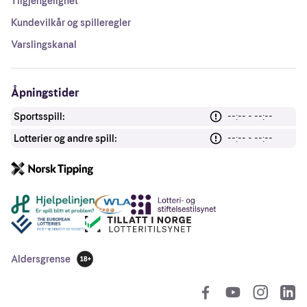
Tilgjengelighet
Kundevilkår og spilleregler
Varslingskanal
Åpningstider
Sportsspill:
--:-- - --:--
Lotterier og andre spill:
--:-- - --:--
Andre lenker
Aldersgrense
18 år
So