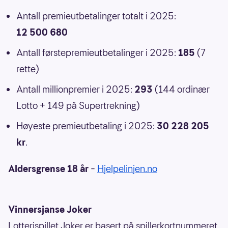
Antall premieutbetalinger totalt i 2025:
12 500 680
Antall førstepremieutbetalinger i 2025:
185
(7
rette)
Antall millionpremier i 2025:
293
(144 ordinær
Lotto + 149 på Supertrekning)
Høyeste premieutbetaling i 2025:
30 228 205
kr
.
Aldersgrense 18 år
–
Hjelpelinjen.no
Vinnersjanse Joker
Lotterispillet Joker er basert på spillerkortnummeret,