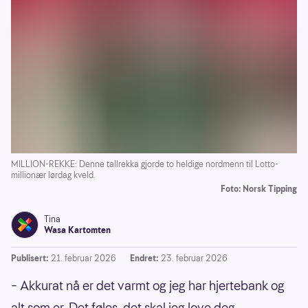
MILLION-REKKE: Denne tallrekka gjorde to heldige nordmenn til Lotto-
millionær lørdag kveld.
Foto: Norsk Tipping
Tina
Wasa Kartomten
Publisert:
21. februar 2026
Endret:
23. februar 2026
– Akkurat nå er det varmt og jeg har hjertebank og
alt som er. Det føles, det skal jeg love deg.