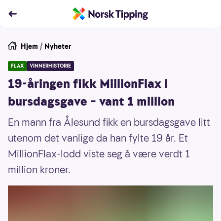
Hjem
/
Nyheter
FLAX
VINNERHISTORIE
19-åringen fikk MillionFlax i
bursdagsgave – vant 1 million
En mann fra Ålesund fikk en bursdagsgave litt
utenom det vanlige da han fylte 19 år. Et
MillionFlax-lodd viste seg å være verdt 1
million kroner.