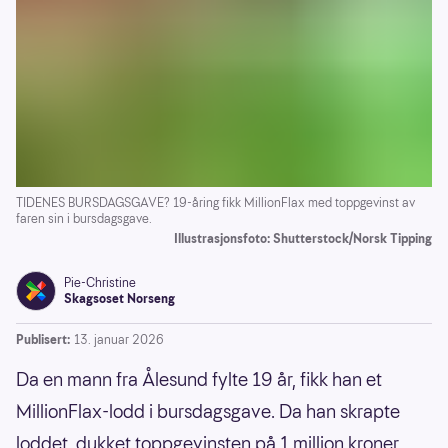
TIDENES BURSDAGSGAVE? 19-åring fikk MillionFlax med toppgevinst av
faren sin i bursdagsgave.
Illustrasjonsfoto: Shutterstock/Norsk Tipping
Pie-Christine
Skagsoset Norseng
Publisert:
13. januar 2026
Da en mann fra Ålesund fylte 19 år, fikk han et
MillionFlax-lodd i bursdagsgave. Da han skrapte
loddet, dukket toppgevinsten på 1 million kroner