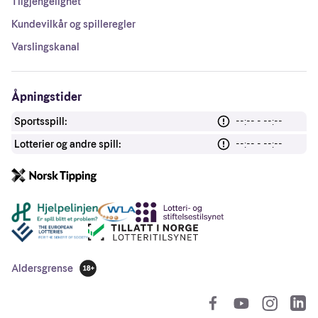
Tilgjengelighet
Kundevilkår og spilleregler
Varslingskanal
Åpningstider
Sportsspill:
--:-- - --:--
Lotterier og andre spill:
--:-- - --:--
Andre lenker
Aldersgrense
18 år
So