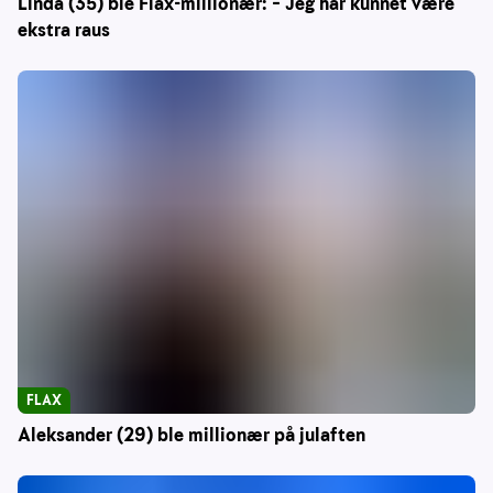
Linda (35) ble Flax-millionær: – Jeg har kunnet være
ekstra raus
FLAX
Aleksander (29) ble millionær på julaften