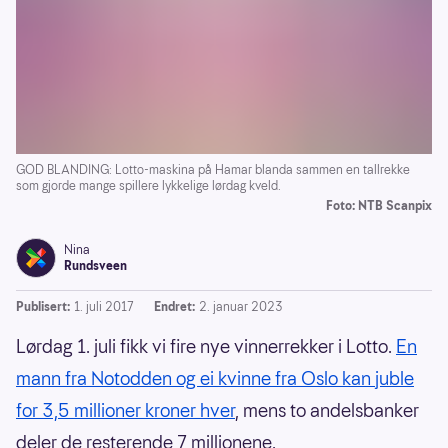
GOD BLANDING: Lotto-maskina på Hamar blanda sammen en tallrekke
som gjorde mange spillere lykkelige lørdag kveld.
Foto: NTB Scanpix
Nina
Rundsveen
Publisert:
1. juli 2017
Endret:
2. januar 2023
Lørdag 1. juli fikk vi fire nye vinnerrekker i Lotto.
En
mann fra Notodden og ei kvinne fra Oslo kan juble
for 3,5 millioner kroner hver
, mens to andelsbanker
deler de resterende 7 millionene.