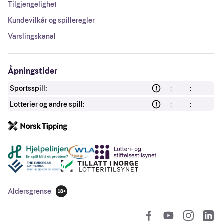
Tilgjengelighet
Kundevilkår og spilleregler
Varslingskanal
Åpningstider
Sportsspill:
--:-- - --:--
Lotterier og andre spill:
--:-- - --:--
Andre lenker
Aldersgrense
18 år