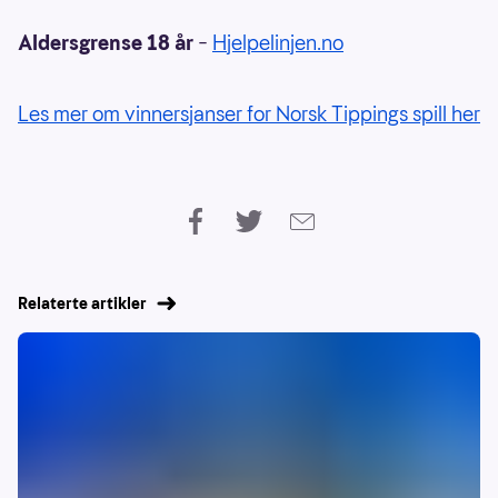
Aldersgrense 18 år
–
Hjelpelinjen.no
Les mer om vinnersjanser for Norsk Tippings spill her
Relaterte artikler