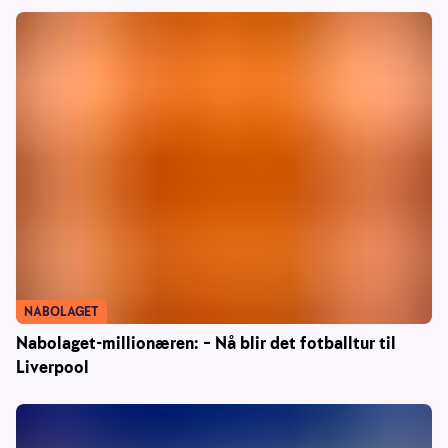
NABOLAGET
Nabolaget-millionæren: – Nå blir det fotballtur til
Liverpool