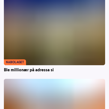
NABOLAGET
Ble millionær på adressa si