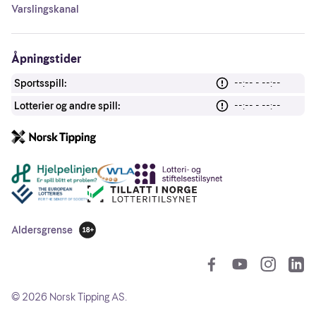
Varslingskanal
Åpningstider
Sportsspill:
--:-- - --:--
Lotterier og andre spill:
--:-- - --:--
Andre lenker
Aldersgrense
18 år
So
©
2026
Norsk Tipping AS.