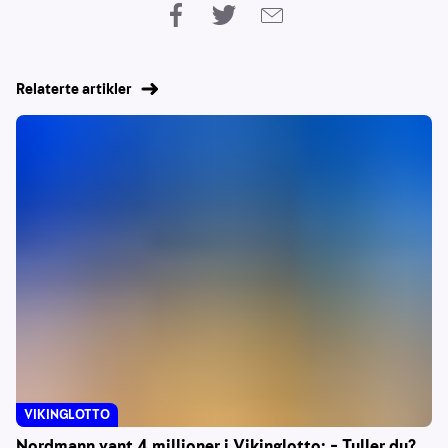
Relaterte artikler
VIKINGLOTTO
Nordmann vant 4 millioner i Vikinglotto: – Tuller du?