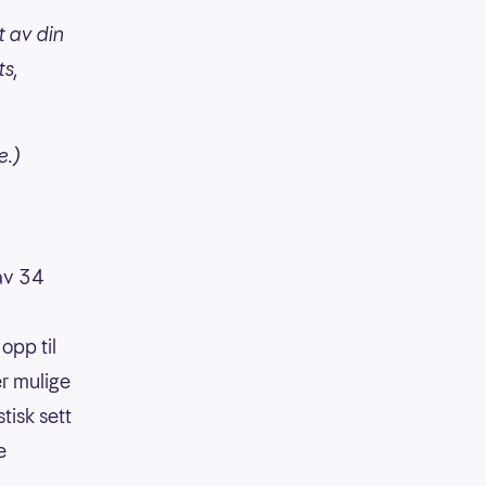
t av din
ts,
ke.)
 av 34
opp til
er mulige
tisk sett
e