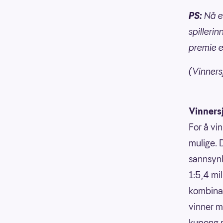
PS:
Nå er
spillerin
premie e
(Vinnersj
Vinners
For å vin
mulige. 
sannsynli
1:5,4 mi
kombinasj
vinner m
kupong m