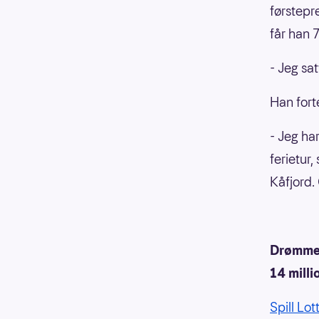
førstepr
får han 
- Jeg sa
Han forte
- Jeg har
ferietur
Kåfjord.
Drømmer
14 milli
Spill Lot