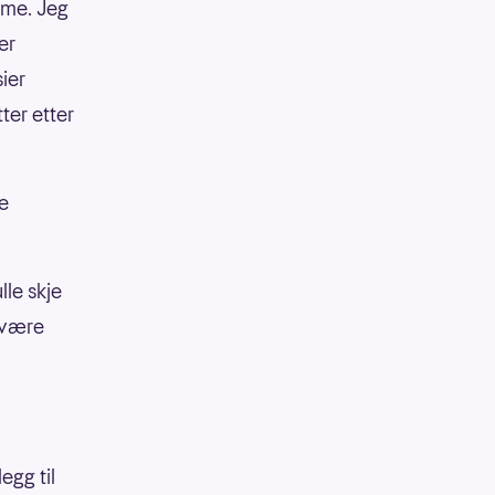
mme. Jeg
er
sier
ter etter
ke
lle skje
 være
egg til