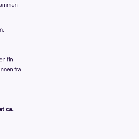
lsammen
n.
en fin
annen fra
et ca.