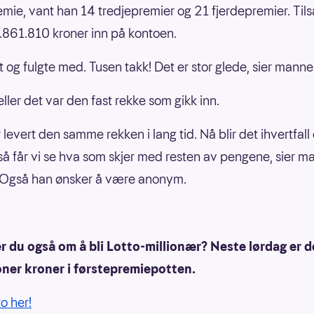
emie, vant han 14 tredjepremier og 21 fjerdepremier. Ti
7.861.810 kroner inn på kontoen.
tt og fulgte med. Tusen takk! Det er stor glede, sier manne
ller det var den fast rekke som gikk inn.
 levert den samme rekken i lang tid. Nå blir det ihvertfall 
, så får vi se hva som skjer med resten av pengene, sier m
 Også han ønsker å være anonym.
 du også om å bli Lotto-millionær? Neste lørdag er d
oner kroner i førstepremiepotten.
to her!