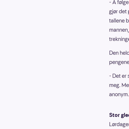
- Å følg
gjør det
tallene b
mannen, 
trekning
Den held
pengene
- Det er
meg. Men
anonym.
Stor gl
Lørdagens