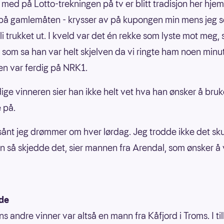
e med på Lotto-trekningen på tv er blitt tradisjon her hje
 på gamlemåten - krysser av på kupongen min mens jeg s
li trukket ut. I kveld var det én rekke som lyste mot meg, 
som sa han var helt skjelven da vi ringte ham noen minut
en var ferdig på NRK1.
ige vinneren sier han ikke helt vet hva han ønsker å bru
 på.
 sånt jeg drømmer om hver lørdag. Jeg trodde ikke det sku
 så skjedde det, sier mannen fra Arendal, som ønsker å
ede
 andre vinner var altså en mann fra Kåfjord i Troms. I till