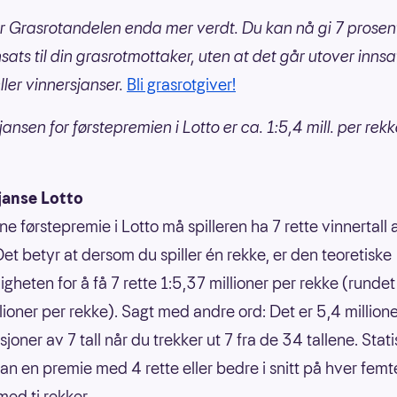
 Grasrotandelen enda mer verdt. Du kan nå gi 7 prosen
nsats til din grasrotmottaker, uten at det går utover innsa
ller vinnersjanser.
Bli grasrotgiver!
ansen for førstepremien i Lotto er ca. 1:5,4 mill. per rek
janse Lotto
ne førstepremie i Lotto må spilleren ha 7 rette vinnertall
Det betyr at dersom du spiller én rekke, er den teoretiske
gheten for å få 7 rette 1:5,37 millioner per rekke (rundet 
llioner per rekke). Sagt med andre ord: Det er 5,4 million
oner av 7 tall når du trekker ut 7 fra de 34 tallene. Statis
an en premie med 4 rette eller bedre i snitt på hver femt
ed ti rekker.