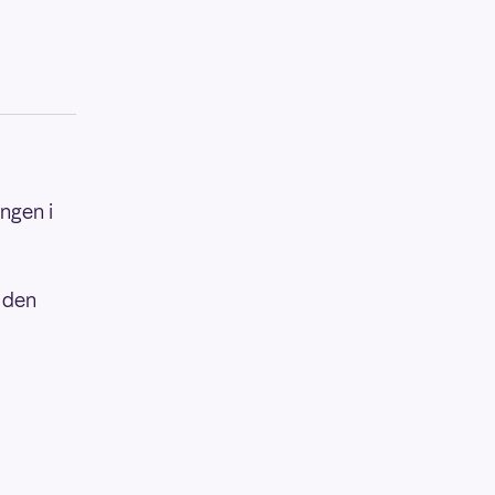
ingen i
s den