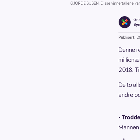
GJORDE SUSEN: Disse vinnertallene var 
Gro
Syn
Publisert:
2
Denne re
millionæ
2018. Ti
De to al
andre bo
- Trodde
Mannen f