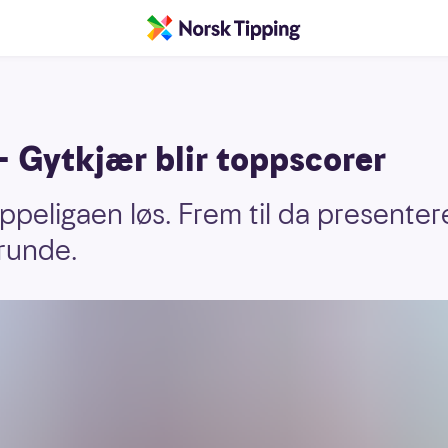
 - Gytkjær blir toppscorer
ippeligaen løs. Frem til da presente
 runde.