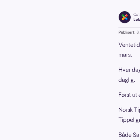
Cat
Løk
Publisert:
8
Ventetid
mars.
Hver dag
daglig.
Først ut
Norsk Ti
Tippeli
Både Sar