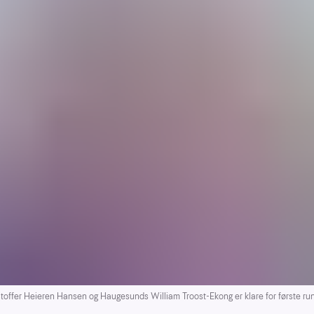
offer Heieren Hansen og Haugesunds William Troost-Ekong er klare for første ru