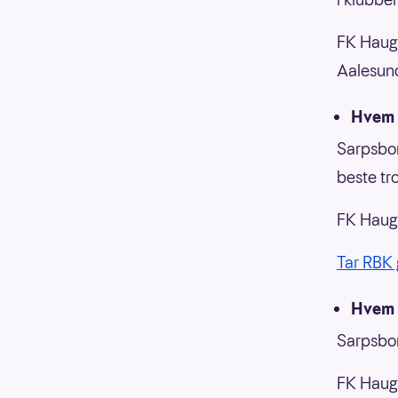
FK Hauge
Aalesun
Hvem v
Sarpsbor
beste t
FK Hauge
Tar RBK g
Hvem b
Sarpsbor
FK Hauge