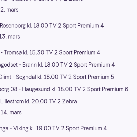
2. mars
Rosenborg kl. 18.00 TV 2 Sport Premium 4
13. mars
- Tromsø kl. 15.30 TV 2 Sport Premium 4
godset - Brann kl. 18.00 TV 2 Sport Premium 4
limt - Sogndal kl. 18.00 TV 2 Sport Premium 5
org 08 - Haugesund kl. 18.00 TV 2 Sport Premium 6
- Lillestrøm kl. 20.00 TV 2 Zebra
14. mars
nga - Viking kl. 19.00 TV 2 Sport Premium 4