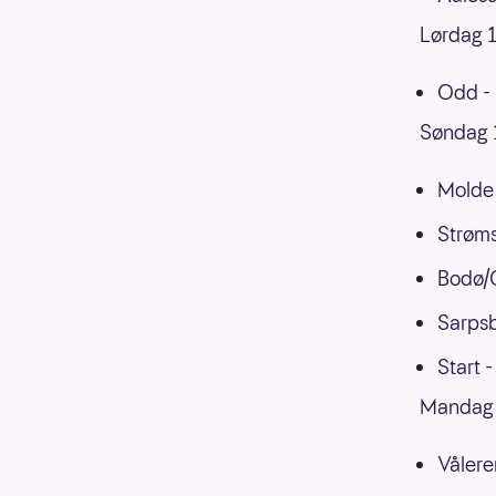
Lørdag 1
Odd - 
Søndag 
Molde 
Strøms
Bodø/G
Sarpsb
Start 
Mandag 
Vålere