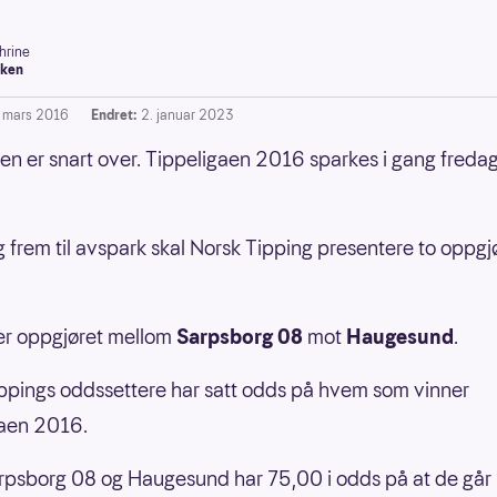
hrine
ken
. mars 2016
Endret:
2. januar 2023
en er snart over. Tippeligaen 2016 sparkes i gang fredag
 frem til avspark skal Norsk Tipping presentere to oppgj
 er oppgjøret mellom
Sarpsborg 08
mot
Haugesund
.
ppings oddssettere har satt odds på hvem som vinner
gaen 2016.
psborg 08 og Haugesund har 75,00 i odds på at de går he