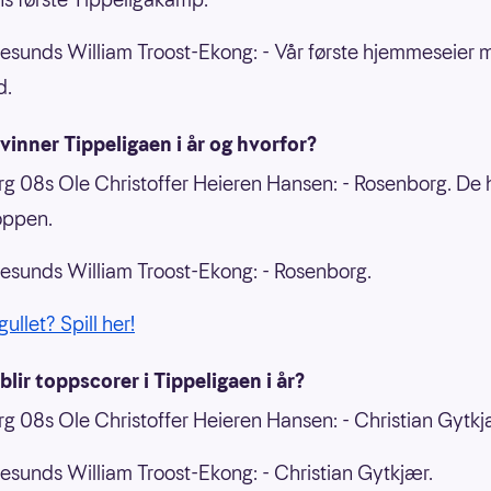
sunds William Troost-Ekong: - Vår første hjemmeseier 
d.
inner Tippeligaen i år og hvorfor?
g 08s Ole Christoffer Heieren Hansen: - Rosenborg. De 
roppen.
sunds William Troost-Ekong: - Rosenborg.
ullet? Spill her!
lir toppscorer i Tippeligaen i år?
g 08s Ole Christoffer Heieren Hansen: - Christian Gytkj
sunds William Troost-Ekong: - Christian Gytkjær.