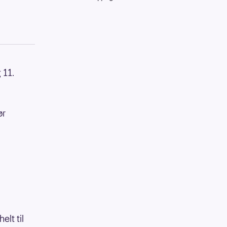
 11.
ør
lt til