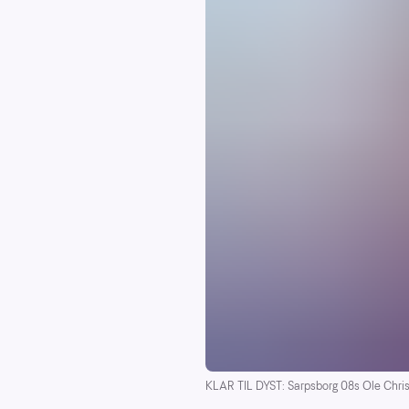
KLAR TIL DYST: Sarpsborg 08s Ole Christ