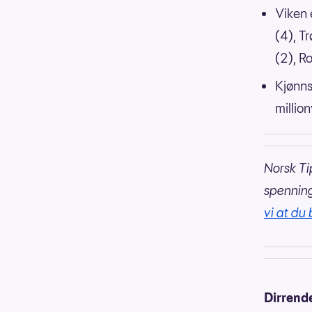
Viken 
(4), T
(2), R
Kjønns
millio
Norsk Ti
spennin
vi at du 
Dirrend