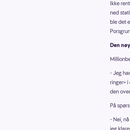
Ikke ren
ned stat
ble det 
Porsgrun
Den nøy
Millionbe
- Jeg ha
ringer» i
den over
På spørs
- Nei, n
jeg klar