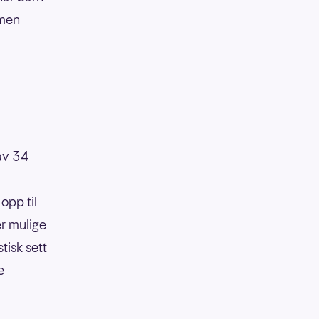
amen
 av 34
opp til
er mulige
tisk sett
e