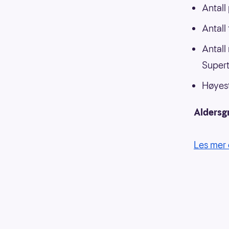
Antall
Antall
Antall
Supert
Høyest
Aldersg
Les mer 