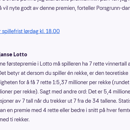
 vil nyte godt av denne premien, forteller Porsgrunn-d
 spillefrist lørdag kl. 18.00
janse Lotto
ne førstepremie i Lotto må spilleren ha 7 rette vinnertall
Det betyr at dersom du spiller én rekke, er den teoretiske
gheten for å få 7 rette 1:5,37 millioner per rekke (rundet 
llioner per rekke). Sagt med andre ord: Det er 5,4 million
oner av 7 tall når du trekker ut 7 fra de 34 tallene. Statis
an en premie med 4 rette eller bedre i snitt på hver femt
ed ti rekker.