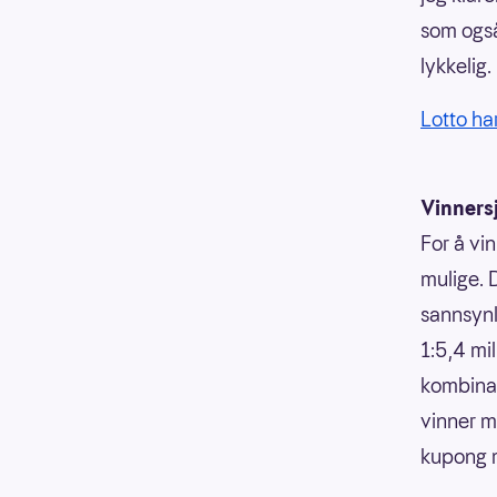
som også
lykkelig.
Lotto har
Vinners
For å vin
mulige. 
sannsynli
1:5,4 mi
kombinasj
vinner m
kupong m