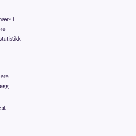
nær» i
ere
tatistikk
lere
legg
sl.