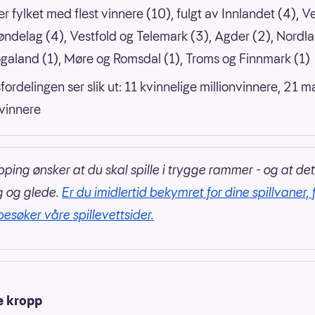
er fylket med flest vinnere (10), fulgt av Innlandet (4), V
røndelag (4), Vestfold og Telemark (3), Agder (2), Nordl
ogaland (1), Møre og Romsdal (1), Troms og Finnmark (1)
fordelingen ser slik ut: 11 kvinnelige millionvinnere, 21 m
nvinnere
pping ønsker at du skal spille i trygge rammer - og at det
g og glede.
Er du imidlertid bekymret for dine spillvaner, 
besøker våre spillevettsider.
e kropp