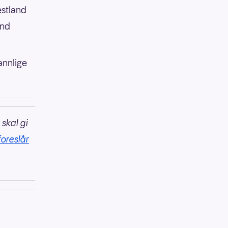
estland
and
annlige
 skal gi
foreslår