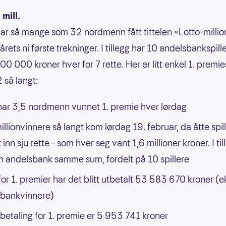
mill.
har så mange som 32 nordmenn fått tittelen «Lotto-millio
årets ni første trekninger. I tillegg har 10 andelsbankspill
0 000 kroner hver for 7 rette. Her er litt enkel 1. premies
 så langt:
t har 3,5 nordmenn vunnet 1. premie hver lørdag
illionvinnere så langt kom lørdag 19. februar, da åtte spil
 inn sju rette - som hver seg vant 1,6 millioner kroner. I til
n andelsbank samme sum, fordelt på 10 spillere
for 1. premier har det blitt utbetalt 53 583 670 kroner (ek
sbankvinnere)
tbetaling for 1. premie er 5 953 741 kroner