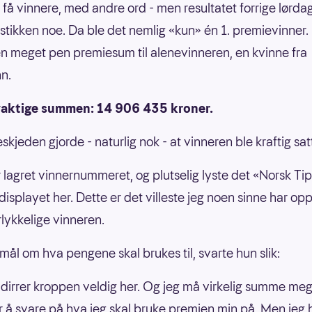
t få vinnere, med andre ord - men resultatet forrige lørda
istikken noe. Da ble det nemlig «kun» én 1. premievinner
en meget pen premiesum til alenevinneren, en kvinne fra
n.
aktige summen: 14 906 435 kroner.
skjeden gjorde - naturlig nok - at vinneren ble kraftig sat
r lagret vinnernummeret, og plutselig lyste det «Norsk Ti
 displayet her. Dette er det villeste jeg noen sinne har op
lykkelige vinneren.
mål om hva pengene skal brukes til, svarte hun slik:
å dirrer kroppen veldig her. Og jeg må virkelig summe meg 
er å svare på hva jeg skal bruke premien min på. Men jeg 