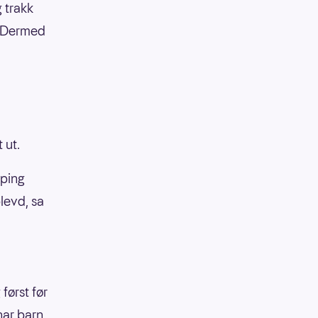
g trakk
. Dermed
t ut.
pping
plevd, sa
først før
har barn