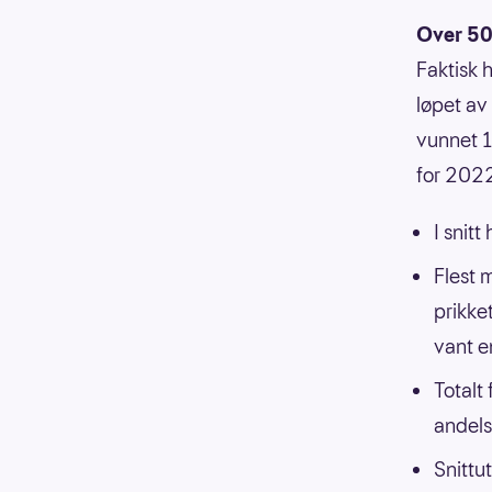
Over 50 
Faktisk 
løpet av 
vunnet 10
for 2022
I snit
Flest m
prikket
vant e
Totalt 
andel
Snittu