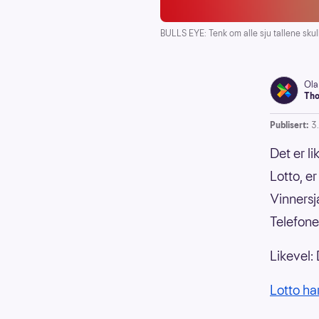
BULLS EYE: Tenk om alle sju tallene skulle
Ola
Tho
Publisert:
3
Det er li
Lotto, e
Vinnersj
Telefone
Likevel:
Lotto har