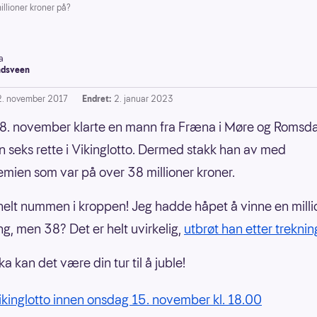
llioner kroner på?
a
dsveen
2. november 2017
Endret:
2. januar 2023
. november klarte en mann fra Fræna i Møre og Romsda
nn seks rette i Vikinglotto. Dermed stakk han av med
mien som var på over 38 millioner kroner.
 helt nummen i kroppen! Jeg hadde håpet å vinne en millio
ng, men 38? Det er helt uvirkelig,
utbrøt han etter treknin
a kan det være din tur til å juble!
Vikinglotto innen onsdag 15. november kl. 18.00