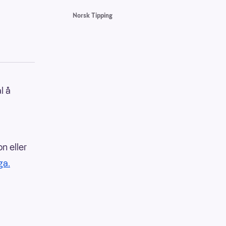
Norsk Tipping
l å
n eller
ga.