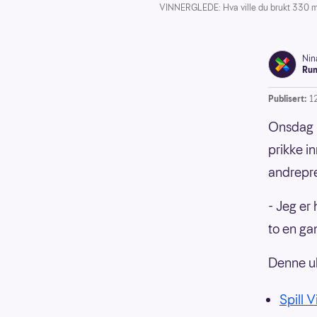
VINNERGLEDE: Hva ville du brukt 330 mi
Nin
Run
Publisert:
1
Onsdag 8
prikke i
andrepre
- Jeg er
to en ga
Denne uk
Spill 