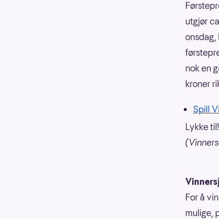
Førstepr
utgjør c
onsdag, b
førstepr
nok en g
kroner r
Spill V
Lykke til!
(Vinnersa
Vinners
For å vin
mulige, p