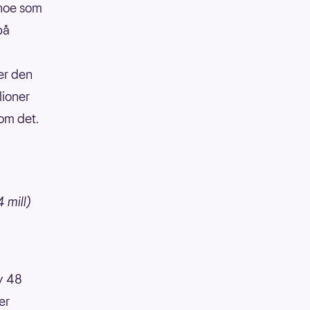
 noe som
på
er den
lioner
 om det.
 mill)
av 48
er