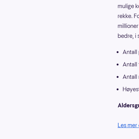
mulige k
rekke. F
millioner
bedre, i
Antall
Antall
Antall
Høyest
Aldersg
Les mer 