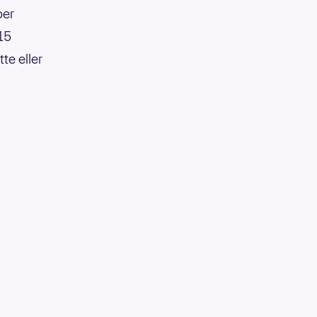
per
:15
te eller