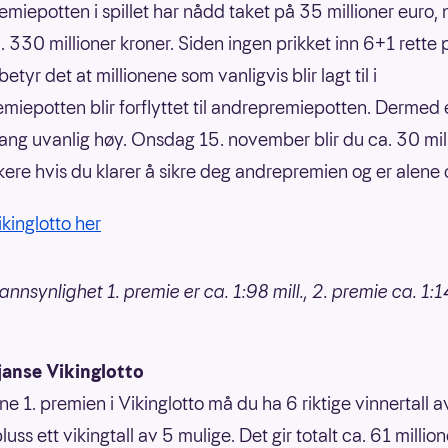
emiepotten i spillet har nådd taket på 35 millioner euro,
a. 330 millioner kroner. Siden ingen prikket inn 6+1 rette 
etyr det at millionene som vanligvis blir lagt til i
emiepotten blir forflyttet til andrepremiepotten. Dermed 
ang uvanlig høy. Onsdag 15. november blir du ca. 30 mil
ikere hvis du klarer å sikre deg andrepremien og er alene
ikinglotto her
nnsynlighet 1. premie er ca. 1:98 mill., 2. premie ca. 1:14
janse Vikinglotto
ne 1. premien i Vikinglotto må du ha 6 riktige vinnertall 
luss ett vikingtall av 5 mulige. Det gir totalt ca. 61 million