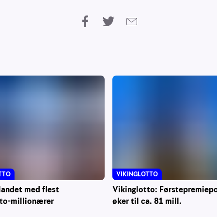
VIKINGLOTTO
TTO
Vikinglotto: Førstepremiep
landet med flest
øker til ca. 81 mill.
to-millionærer