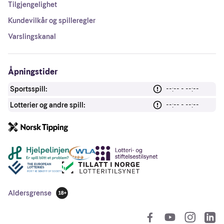
Tilgjengelighet
Kundevilkår og spilleregler
Varslingskanal
Åpningstider
Sportsspill:
--:-- - --:--
Lotterier og andre spill:
--:-- - --:--
Andre lenker
Aldersgrense
18 år