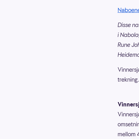
Naboene 
Disse na
i Nabola
Rune Joh
Heidem
Vinnersj
trekning.
Vinners
Vinnersj
omsetnin
mellom 4