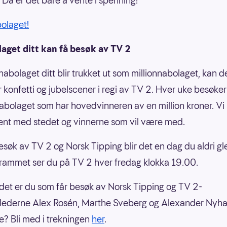
. Da er det bare å vente i spenning!
bolaget!
aget ditt kan få besøk av TV 2
abolaget ditt blir trukket ut som millionnabolaget, kan 
r konfetti og jubelscener i regi av TV 2. Hver uke besøker
abolaget som har hovedvinneren av en million kroner. Vi 
ent med stedet og vinnerne som vil være med.
esøk av TV 2 og Norsk Tipping blir det en dag du aldri g
ammet ser du på TV 2 hver fredag klokka 19.00.
det er du som får besøk av Norsk Tipping og TV 2-
lederne Alex Rosén, Marthe Sveberg og Alexander Nyh
e? Bli med i trekningen
her
.