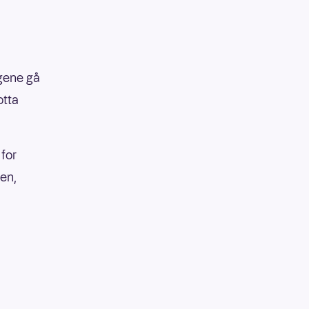
gene gå
otta
for
en,