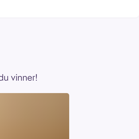
du vinner!