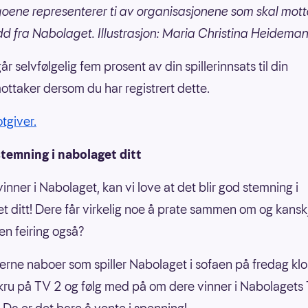
goene representerer ti av organisasjonene som skal mot
d fra Nabolaget. Illustrasjon: Maria Christina Heidema
 går selvfølgelig fem prosent av din spillerinnsats til din
ottaker dersom du har registrert dette.
otgiver.
temning i nabolaget ditt
inner i Nabolaget, kan vi love at det blir god stemning i
t ditt! Dere får virkelig noe å prate sammen om og kansk
iten feiring også?
erne naboer som spiller Nabolaget i sofaen på fredag kl
kru på TV 2 og følg med på om dere vinner i Nabolagets