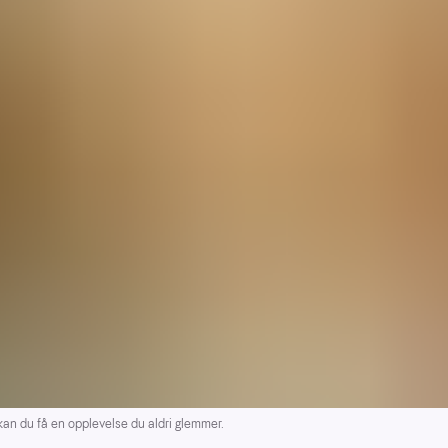
n du få en opplevelse du aldri glemmer.