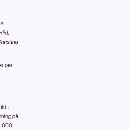
ne
rlid,
hristina
er per
kt i
tning på
90 000