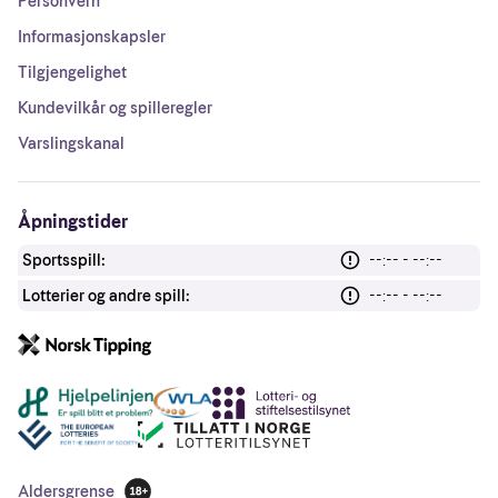
Personvern
Informasjonskapsler
Tilgjengelighet
Kundevilkår og spilleregler
Varslingskanal
Åpningstider
Sportsspill:
--:-- - --:--
Lotterier og andre spill:
--:-- - --:--
Andre lenker
Aldersgrense