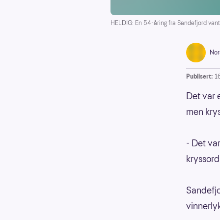
HELDIG: En 54-åring fra Sandefjord vant
Nor
Publisert:
16
Det var 
men krys
- Det va
kryssord 
Sandefjor
vinnerly