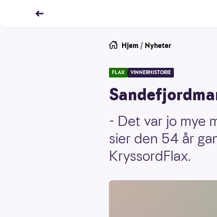
Hjem
/
Nyheter
FLAX
VINNERHISTORIE
Sandefjordma
- Det var jo mye 
sier den 54 år g
KryssordFlax.