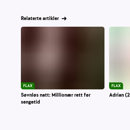
Relaterte artikler
FLAX
FLAX
Søvnløs natt: Millionær rett før
Adrian (2
sengetid