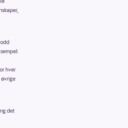
kke
enskaper,
 lodd
eksempel:
or hver
 øvrige
ang det