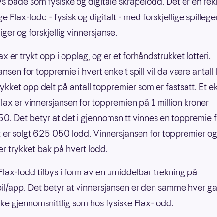
bys både som fysiske og digitale skrapelodd. Det er en re
ige Flax-lodd - fysisk og digitalt - med forskjellige spilleg
ger og forskjellig vinnersjanse.
ax er trykt opp i opplag, og er et forhåndstrukket lotteri.
nsen for toppremie i hvert enkelt spill vil da være antall
rykket opp delt på antall toppremier som er fastsatt. Et 
nFlax er vinnersjansen for toppremien på 1 million kroner
0. Det betyr at det i gjennomsnitt vinnes en toppremie f
 er solgt 625 050 lodd. Vinnersjansen for toppremier og
er trykket bak på hvert lodd.
 Flax-lodd tilbys i form av en umiddelbar trekning på
il/app. Det betyr at vinnersjansen er den samme hver g
 ikke gjennomsnittlig som hos fysiske Flax-lodd.