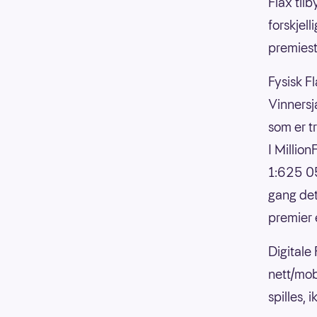
Flax til
forskjell
premiesti
Fysisk Fl
Vinnersja
som er t
I Millio
1:625 05
gang det
premier 
Digitale
nett/mob
spilles,