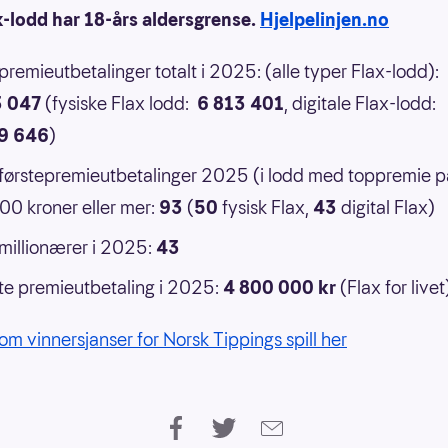
x-lodd har 18-års aldersgrense.
Hjelpelinjen.no
 premieutbetalinger totalt i 2025: (alle typer Flax-lodd):
3 047
(fysiske Flax lodd:
6 813 401
, digitale Flax-lodd:
9 646
)
 førstepremieutbetalinger 2025 (i lodd med toppremie p
0 kroner eller mer:
93
(
50
fysisk Flax,
43
digital Flax)
 millionærer i 2025:
43
e premieutbetaling i 2025:
4 800 000 kr
(Flax for livet
om vinnersjanser for Norsk Tippings spill her