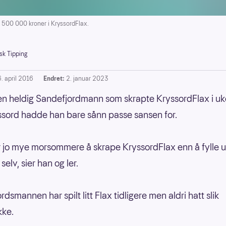
 500 000 kroner i KryssordFlax.
sk Tipping
. april 2016
Endret:
2. januar 2023
en heldig Sandefjordmann som skrapte KryssordFlax i uk
sord hadde han bare sånn passe sansen for.
r jo mye morsommere å skrape KryssordFlax enn å fylle u
selv, sier han og ler.
dsmannen har spilt litt Flax tidligere men aldri hatt slik
kke.