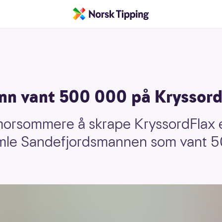
nn vant 500 000 på Kryssord
morsommere å skrape KryssordFlax en
amle Sandefjordsmannen som vant 