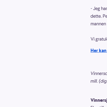
- Jeg ha
dette. P
mannen s
Vi gratul
Her kan 
Vinnersa
mill. (dig
Vinners