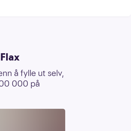
Flax
n å fylle ut selv,
500 000 på