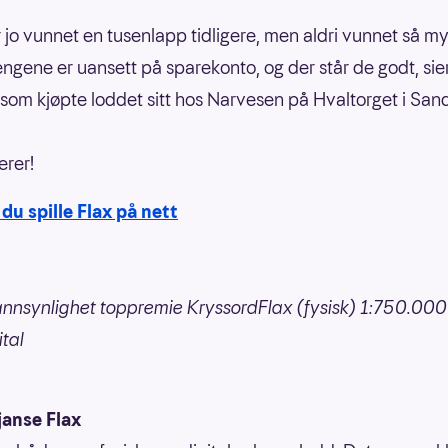
r jo vunnet en tusenlapp tidligere, men aldri vunnet så 
engene er uansett på sparekonto, og der står de godt, sie
om kjøpte loddet sitt hos Narvesen på Hvaltorget i Sand
erer!
du spille Flax på nett
nnsynlighet toppremie KryssordFlax (fysisk) 1:750.000 
ital
janse Flax