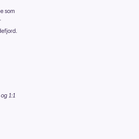
mye som
r
efjord.
og 1:1