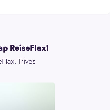
rap ReiseFlax!
eFlax. Trives