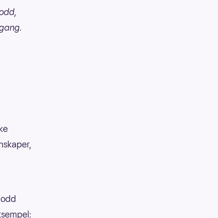
lodd,
 gang.
kke
enskaper,
 lodd
eksempel: