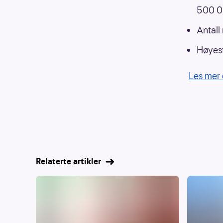
500 00
Antall
Høyest
Les mer 
Relaterte artikler