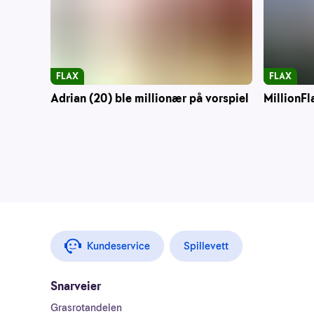
FLAX
FLAX
Adrian (20) ble millionær på vorspiel
MillionFl
Kundeservice
Spillevett
Snarveier
Grasrotandelen