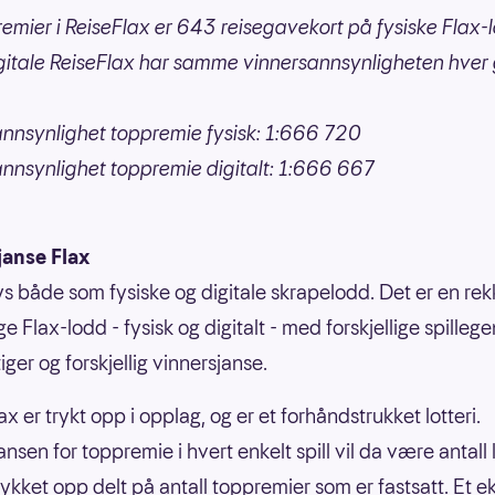
mier i ReiseFlax er 643 reisegavekort på fysiske Flax-
itale ReiseFlax har samme vinnersannsynligheten hver
nnsynlighet toppremie fysisk: 1:666 720
nnsynlighet toppremie digitalt: 1:666 667
janse Flax
bys både som fysiske og digitale skrapelodd. Det er en re
ige Flax-lodd - fysisk og digitalt - med forskjellige spilleg
ger og forskjellig vinnersjanse.
ax er trykt opp i opplag, og er et forhåndstrukket lotteri.
nsen for toppremie i hvert enkelt spill vil da være antall
rykket opp delt på antall toppremier som er fastsatt. Et 