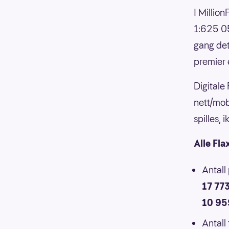
I Millio
1:625 05
gang det
premier 
Digitale
nett/mob
spilles,
Alle Fla
Antall
17 77
10 95
Antall