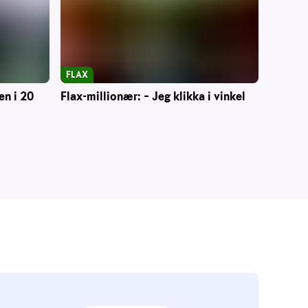
FLAX
en i 20
Flax-millionær: – Jeg klikka i vinkel