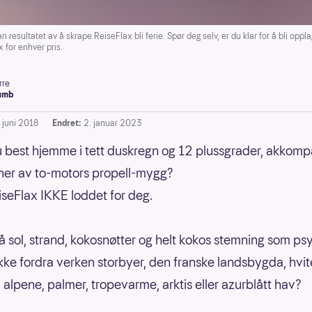
ultatet av å skrape ReiseFlax bli ferie. Spør deg selv, er du klar for å bli opplag
 for enhver pris.
rre
umb
 juni 2018
Endret:
2. januar 2023
u best hjemme i tett duskregn og 12 plussgrader, akkom
oner av to-motors propell-mygg?
iseFlax IKKE loddet for deg.
å sol, strand, kokosnøtter og helt kokos stemning som psyk
kke fordra verken storbyer, den franske landsbygda, hvit
, alpene, palmer, tropevarme, arktis eller azurblått hav?