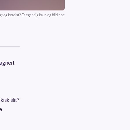
t og bereist? Er egentlig brun og blid noe
pagnert
isk slit?
e