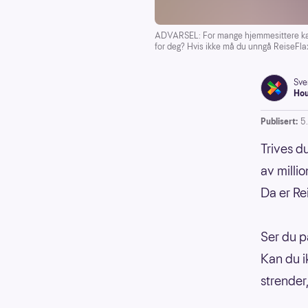
ADVARSEL: For mange hjemmesittere kan res
for deg? Hvis ikke må du unngå ReiseFlax
Sve
Ho
Publisert:
5.
Trives d
av milli
Da er Re
Ser du p
Kan du i
strender