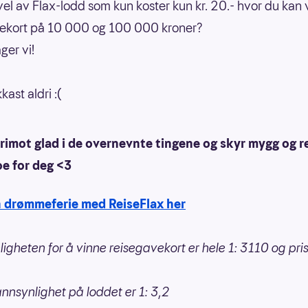
uvel av Flax-lodd som kun koster kun kr. 20.- hvor du kan 
vekort på 10 000 og 100 000 kroner?
ger vi!
ast aldri :(
erimot glad i de overnevnte tingene og skyr mygg og 
noe for deg <3
n drømmeferie med ReiseFlax her
igheten for å vinne reisegavekort er hele 1: 3110 og pri
nnsynlighet på loddet er 1: 3,2