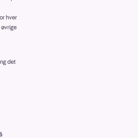
or hver
 øvrige
ang det
å