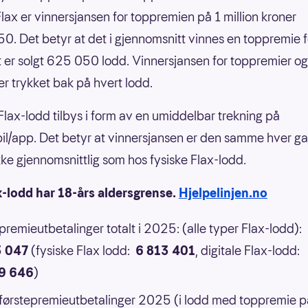
nFlax er vinnersjansen for toppremien på 1 million kroner
0. Det betyr at det i gjennomsnitt vinnes en toppremie f
 er solgt 625 050 lodd. Vinnersjansen for toppremier og
er trykket bak på hvert lodd.
 Flax-lodd tilbys i form av en umiddelbar trekning på
il/app. Det betyr at vinnersjansen er den samme hver g
 ikke gjennomsnittlig som hos fysiske Flax-lodd.
x-lodd har 18-års aldersgrense.
Hjelpelinjen.no
 premieutbetalinger totalt i 2025: (alle typer Flax-lodd):
3 047
(fysiske Flax lodd:
6 813 401
, digitale Flax-lodd:
9 646
)
 førstepremieutbetalinger 2025 (i lodd med toppremie p