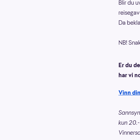
Blir du 
reisega
Da bekla
NB! Snakk
Er du d
har vi 
Vinn di
Sannsynl
kun 20.-
Vinnersa