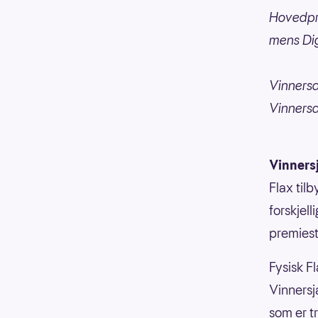
Hovedpre
mens Dig
Vinnersa
Vinnersa
Vinners
Flax til
forskjell
premiesti
Fysisk Fl
Vinnersja
som er t