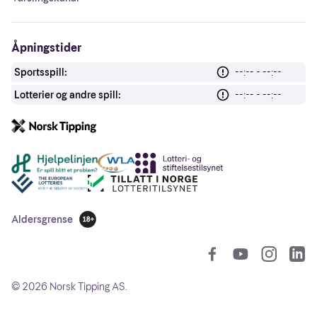
Åpningstider
Sportsspill:
--:-- - --:--
Lotterier og andre spill:
--:-- - --:--
Andre lenker
Aldersgrense
18 år
So
©
2026
Norsk Tipping AS.