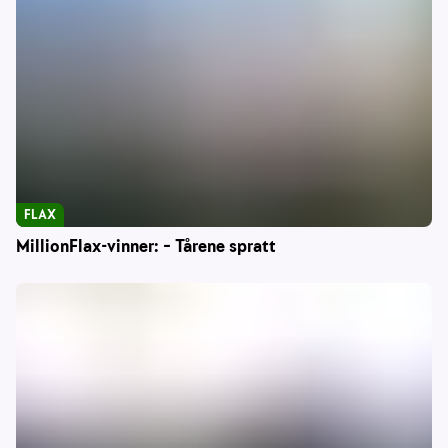
FLAX
MillionFlax-vinner: – Tårene spratt