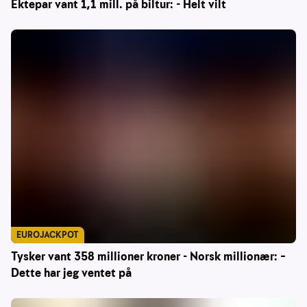
Ektepar vant 1,1 mill. på biltur: - Helt vilt
EUROJACKPOT
Tysker vant 358 millioner kroner - Norsk millionær: –
Dette har jeg ventet på