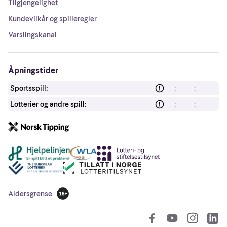
Tilgjengelighet
Kundevilkår og spilleregler
Varslingskanal
Åpningstider
Sportsspill:
--:-- - --:--
Lotterier og andre spill:
--:-- - --:--
Andre lenker
Aldersgrense
18 år