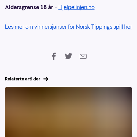
Aldersgrense 18 år
–
Hjelpelinjen.no
Les mer om vinnersjanser for Norsk Tippings spill her
Relaterte artikler