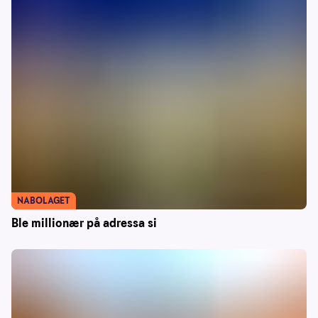
NABOLAGET
Ble millionær på adressa si