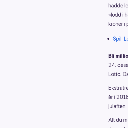
hadde le
«lodd i h
kroner i
Spill 
Bli mill
24. dese
Lotto. D
Ekstratr
år i 201
julaften.
Alt du m