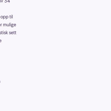
 av 34
opp til
er mulige
tisk sett
e
å