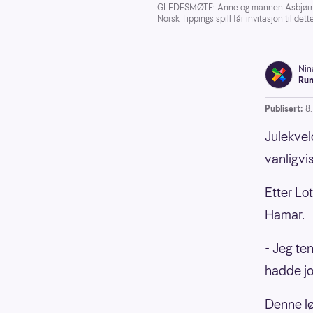
GLEDESMØTE: Anne og mannen Asbjørn fik
Norsk Tippings spill får invitasjon til dett
Nin
Run
Publisert:
8
Julekvel
vanligvi
Etter Lo
Hamar.
- Jeg ten
hadde jo 
Denne lø