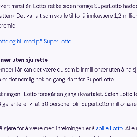
vert minst én Lotto-rekke siden forrige SuperLotto hadd
atten» Det var alt som skulle til for å innkassere 1,2 millio
 premie.
Lotto og bli med på SuperLotto
ionær uten sju rette
mber i år kan det være du som blir millionær uten å ha sju
a er det nemlig nok en gang klart for SuperLotto.
ekningen i Lotto foregår en gang i kvartalet. Siden Lotto f
6 garanterer vi at 30 personer blir SuperLotto-millionære
å gjøre for å være med i trekningen er å
spille Lotto.
Alle 