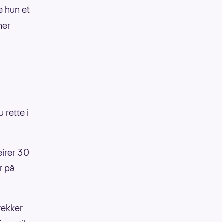
e hun et
ner
 rette i
eirer 30
r på
rekker