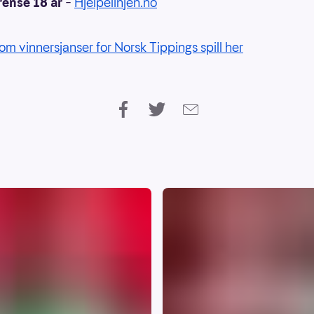
rense 18 år
–
Hjelpelinjen.no
om vinnersjanser for Norsk Tippings spill her