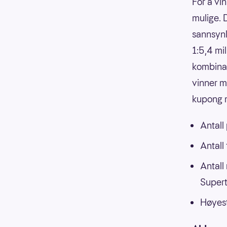
For å vin
mulige. 
sannsynli
1:5,4 mi
kombinasj
vinner m
kupong m
Antall
Antall
Antall
Supert
Høyest