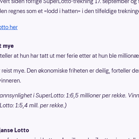
evert siden forrige SuperLotto-trekning 17. september og f
den regnes som et «lodd i hatten» i den tilfeldige trekning
otto her
st mye
eller at hun har tatt ut mer ferie etter at hun ble millionæ
 reist mye. Den økonomiske friheten er deilig, forteller d
vinneren.
annsynlighet i SuperLotto: 1:6,5 millioner per rekke. Vin
otto: 1:5,4 mill. per rekke.)
janse Lotto