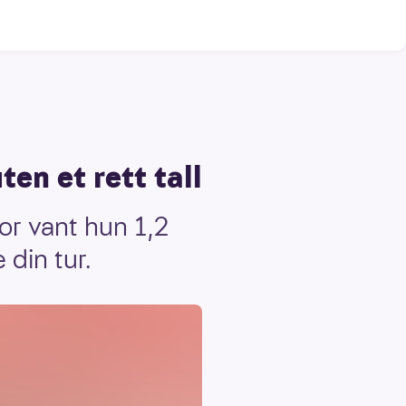
en et rett tall
fjor vant hun 1,2
 din tur.