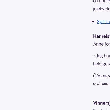
du har l
julekvel
Spill L
Har rei
Anne fort
- Jeg har
heldige 
(Vinners
ordinær L
Vinners