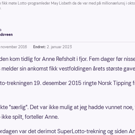
k møte Lotto-programleder May Lisbeth da de var med på millionærlunsj i oktobe
e.
a
dsveen
. november 2016
Endret:
2. januar 2023
den kom tidlig for Anne Refsholt i fjor. Fem dager før niss
s melder sin ankomst fikk vestfoldingen årets største gave
tto-trekningen 19. desember 2015 ringte Norsk Tipping f
kte "særlig". Det var ikke mulig at jeg hadde vunnet noe, 
ikke spilt, forteller Anne.
rdagen var det derimot SuperLotto-trekning og siden A