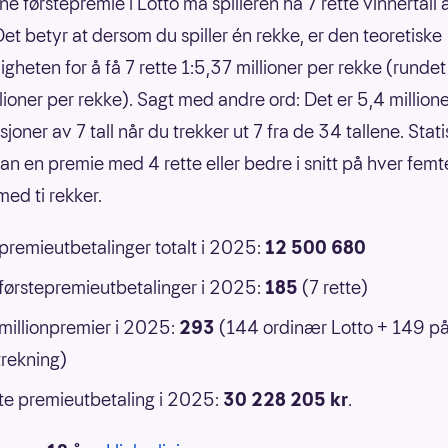
ne førstepremie i Lotto må spilleren ha 7 rette vinnertall
Det betyr at dersom du spiller én rekke, er den teoretiske
gheten for å få 7 rette 1:5,37 millioner per rekke (rundet 
llioner per rekke). Sagt med andre ord: Det er 5,4 million
oner av 7 tall når du trekker ut 7 fra de 34 tallene. Statis
an en premie med 4 rette eller bedre i snitt på hver femt
ed ti rekker.
 premieutbetalinger totalt i 2025:
12 500 680
 førstepremieutbetalinger i 2025:
185
(7 rette)
 millionpremier i 2025:
293
(144 ordinær Lotto + 149 p
rekning)
e premieutbetaling i 2025:
30 228 205 kr
.