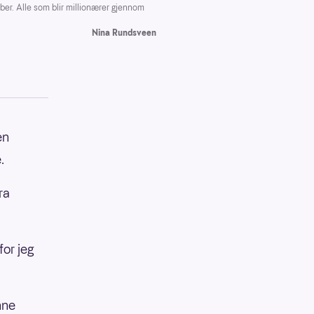
r. Alle som blir millionærer gjennom
Nina Rundsveen
en
.
ra
for jeg
nne