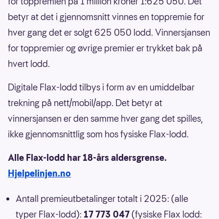
for toppremien på 1 million kroner 1:625 050. Det
betyr at det i gjennomsnitt vinnes en toppremie for
hver gang det er solgt 625 050 lodd. Vinnersjansen
for toppremier og øvrige premier er trykket bak på
hvert lodd.
Digitale Flax-lodd tilbys i form av en umiddelbar
trekning på nett/mobil/app. Det betyr at
vinnersjansen er den samme hver gang det spilles,
ikke gjennomsnittlig som hos fysiske Flax-lodd.
Alle Flax-lodd har 18-års aldersgrense.
Hjelpelinjen.no
Antall premieutbetalinger totalt i 2025: (alle
typer Flax-lodd):
17 773 047
(fysiske Flax lodd: