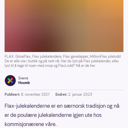
FLAX: GriseFlax, Flax julekalendere, Flax gavelapper, MillionFlax julelodd.
De er alle ute i butikk og på nett nå. Har du lyst på Flax julekalender, eller
lyst til å lage til noen med snop og FlaxLodd? Nå er de her.
Sverre
Houmb
Publisert:
8. november 2017
Endret:
2. januar 2023
Flax-julekalenderne er en særnorsk tradisjon og nå
er de poulære julekalenderne igjen ute hos
kommisjonærene våre.