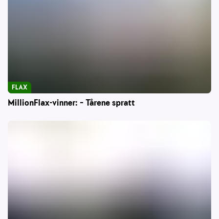
FLAX
MillionFlax-vinner: – Tårene spratt