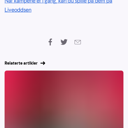
Når kampene er i gang, kan du spille på dem på
Liveoddsen
Relaterte artikler