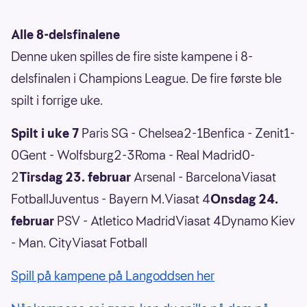
Alle 8-delsfinalene
Denne uken spilles de fire siste kampene i 8-
delsfinalen i Champions League. De fire første ble
spilt i forrige uke.
Spilt i uke 7
Paris SG - Chelsea2-1Benfica - Zenit1-
0Gent - Wolfsburg2-3Roma - Real Madrid0-
2
Tirsdag 23. februar
Arsenal - BarcelonaViasat
FotballJuventus - Bayern M.Viasat 4
Onsdag 24.
februar
PSV - Atletico MadridViasat 4Dynamo Kiev
- Man. CityViasat Fotball
Spill på kampene på Langoddsen her