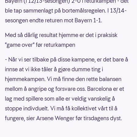
Bayern (i 12/13-sesongen) 2-0 i returkampen - det
ble tap sammenlagt på bortemålsregelen. I 13/14-
sesongen endte returen mot Bayern 1-1.
Med så dårlig resultat hjemme er det i praksisk
"game over" før returkampen
- Når vi ser tilbake på disse kampene, er det bare å
innse at vi ikke tåler å gjøre dumme ting i
hjemmekampen. Vi må finne den rette balansen
mellom å angripe og forsvare oss. Barcelona er et
lag med spillere som alle er veldig vanskelig å
stoppe indivduelt. Vi må få kollektivet vårt til å
fungere, sier Arsene Wenger før tirsdagens dyst.