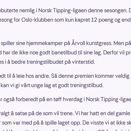
ebuterte nemlig i Norsk Tipping-ligaen denne sesongen. 
sesong for Oslo-klubben som kun kapret 12 poeng og endt
spiller sine hjemmekamper på Årvoll kunstgress. Men p
d har de ikke noe godt banetilbud til sine lag. Derfor vil 
s i å bedre treningstilbudet på vinterstid.
nødt til å leie hos andre. Så denne premien kommer veldig
kan vi gi vårt unge lag et godt treningstilbud.
ar også forberedt på en tøff hverdag i Norsk Tipping-liga
valgt å satse på de som vil trene. Vi har hatt en del gamle
 som var med på å spille laget opp. De visste vi at ikke sk