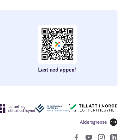
Last ned appen!
Aldersgrense
18 år