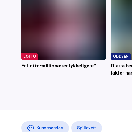
ODDSEN
LOTTO
Diarra he
Er Lotto-millionærer lykkeligere?
jakter ha
Kundeservice
Spillevett