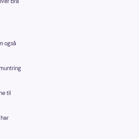
over bra
om også
pmuntring
e til
 har