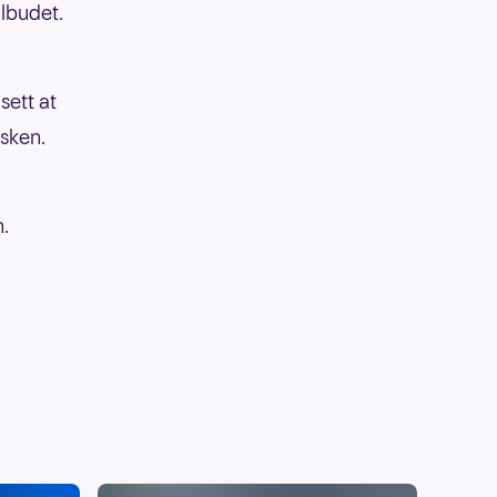
ilbudet.
sett at
sken.
n.