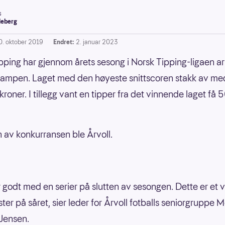
s
leberg
0. oktober 2019
Endret:
2. januar 2023
pping har gjennom årets sesong i Norsk Tipping-ligaen a
ampen. Laget med den høyeste snittscoren stakk av me
roner. I tillegg vant en tipper fra det vinnende laget få
 av konkurransen ble Årvoll.
r godt med en serier på slutten av sesongen. Dette er et v
ter på såret, sier leder for Årvoll fotballs seniorgruppe 
Jensen.