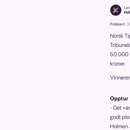
Lar
Hul
Publisert:
3
Norsk Ti
Tribunek
50.000 k
kroner.
Vinneren
Opptur
- Det va
godt plas
Holmen 