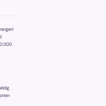
rrangert
d
 50.000
eldig
Morten