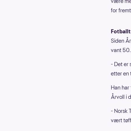
være med
for fremt
Fotballt
Siden År
vant 50.
- Det er
etter en 
Han har 
Årvoll i 
- Norsk 
vært tøf