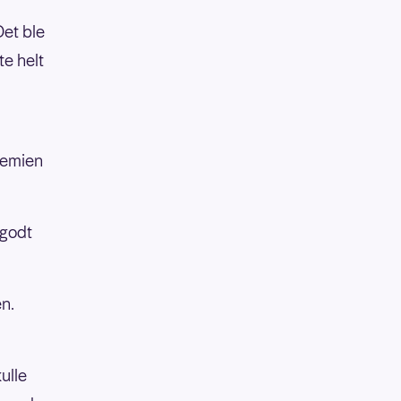
Det ble
e helt
å
premien
 godt
en.
ulle