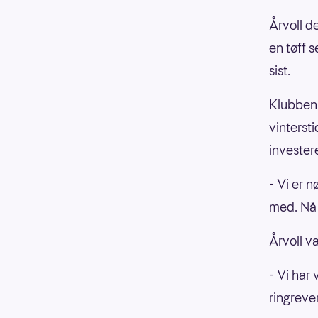
Årvoll d
en tøff 
sist.
Klubben 
vintersti
investere
- Vi er 
med. Nå 
Årvoll v
- Vi har 
ringrever