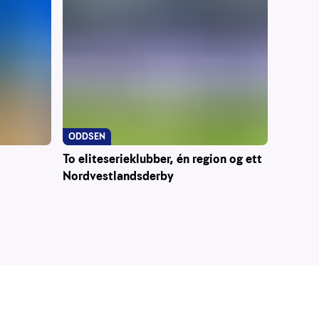
ODDSEN
To eliteserieklubber, én region og ett
Nordvestlandsderby