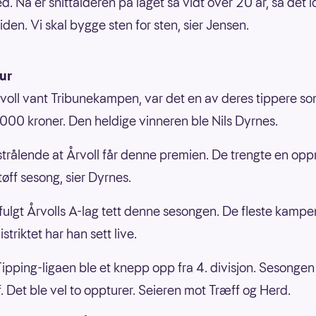
. Nå er snittalderen på laget så vidt over 20 år, så det l
iden. Vi skal bygge sten for sten, sier Jensen.
ur
voll vant Tribunekampen, var det en av deres tippere s
000 kroner. Den heldige vinneren ble Nils Dyrnes.
 strålende at Årvoll får denne premien. De trengte en op
tøff sesong, sier Dyrnes.
fulgt Årvolls A-lag tett denne sesongen. De fleste kampen
distriktet har han sett live.
Tipping-ligaen ble et knepp opp fra 4. divisjon. Sesongen
f. Det ble vel to oppturer. Seieren mot Træff og Herd.