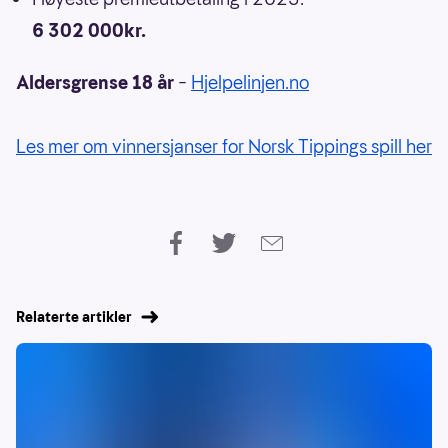
6 302 000kr.
Aldersgrense 18 år
–
Hjelpelinjen.no
Les mer om vinnersjanser for Norsk Tippings spill her
Relaterte artikler