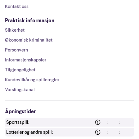
Kontakt oss
Praktisk informasjon
Sikkerhet
Økonomisk kriminalitet
Personvern
Informasjonskapsler
Tilgjengelighet
Kundevilkår og spilleregler
Varslingskanal
Åpningstider
Sportsspill:
--:-- - --:--
Lotterier og andre spill:
--:-- - --:--