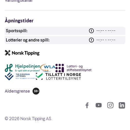
Varslingskanal
Åpningstider
Sportsspill:
--:-- - --:--
Lotterier og andre spill:
--:-- - --:--
Andre lenker
Aldersgrense
18 år
So
©
2026
Norsk Tipping AS.