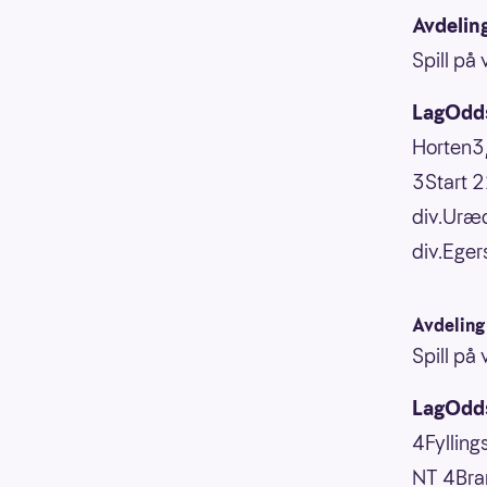
Avdelin
Spill på
LagOdds
Horten3
3Start 
div.Uræd
div.Eger
Avdeling
Spill på
LagOdds
4Fyllin
NT 4Bra