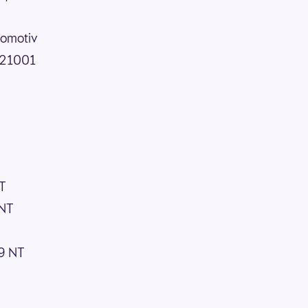
omotiv
M 21001
T
 NT
9 NT