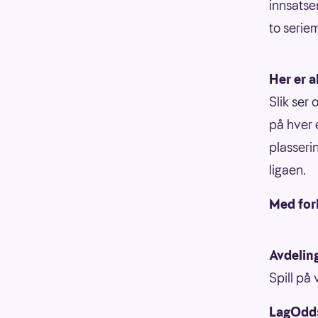
innsatse
to seriem
Her er a
Slik ser
på hver 
plasseri
ligaen.
Med for
Avdelin
Spill på
LagOdds