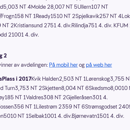
d5,003 NT 4Molde 28,007 NT 5Ullern107 NT
/Frogn158 NT 1Ready1510 NT 2Spjelkavik257 NT 4Lok
NT 2Kristiansund 2751 4. div.Rilindja751 4. div. KFU
ødd 21001 4. div.
g 2
 vinner av avdelingen:
På mobil her
og
på web her
Plass i 2017
Kvik Halden2,503 NT 1Lørenskog3,755 N
ld Turn3,753 NT 2Skjetten8,004 NT 6Skedsmo8,0010
øy185 NT 1Valdres308 NT 2Gjelleråsen301 4.
tfossen356 NT 1Lilestrøm 2359 NT 6Strømsgodset 240
n5010 NT 1Selbak1001 4. div.Bjørnevatn1501 4. div.