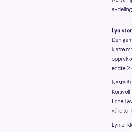
avdelin
Lyn stor
Den gaml
klatre m
opprykke
endte 2-
Neste år
Korsvoll 
finne i 
våre to 
Lyn er k