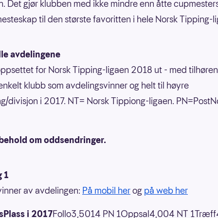
n. Det gjør klubben med ikke mindre enn åtte cupmester
esteskap til den største favoritten i hele Norsk Tipping-l
lle avdelingene
 oppsettet for Norsk Tipping-ligaen 2018 ut - med tilhør
enkelt klubb som avdelingsvinner og helt til høyre
ng/divisjon i 2017. NT= Norsk Tippiong-ligaen. PN=PostN
behold om oddsendringer.
g 1
 vinner av avdelingen:
På mobil her
og
på web her
Plass i 2017
Follo3,5014 PN 1Oppsal4,004 NT 1Træf