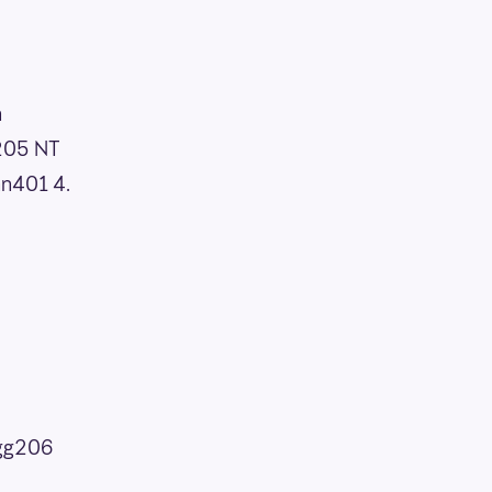
n
205 NT
n401 4.
egg206