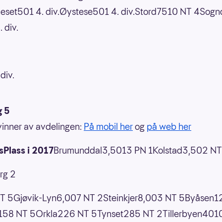
eset501 4. div.Øystese501 4. div.Stord7510 NT 4Sogn
 div.
div.
g 5
 vinner av avdelingen:
På mobil her
og
på web her
Plass i 2017
Brumunddal3,5013 PN 1Kolstad3,502 NT
rg 2
T 5Gjøvik-Lyn6,007 NT 2Steinkjer8,003 NT 5Byåsen1
158 NT 5Orkla226 NT 5Tynset285 NT 2Tillerbyen401