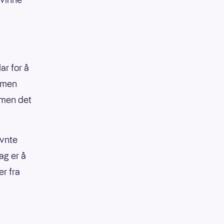
ar for å
, men
 men det
evnte
ag er å
r fra