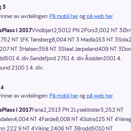
g 3
 vinner av avdelingen:
På mobil her
og
på web her
Plass i 2017
Vindbjart2,5012 PN 2Pors3,002 NT 3Ør
,752 NT 1FK Tønsberg8,004 NT 3 Madla153 NT 3Sola
2207 NT 3Halsen358 NT 3Staal Jørpeland409 NT 3Don
d501 4. div.Sandefjord 2751 4. div.Åssiden1001 4.
sund 2100 1 4. div.
 4
 vinner av avdelingen:
På mobil her
og
på web her
Plass i 2017
Fana2,2513 PN 2Lysekloster3,252 NT
gsdalen4,004 NT 4Førde8,008 NT 4Sotra125 NT 4Var
nn 222 9 NT 4Viking 2406 NT 3Brodd5010 NT