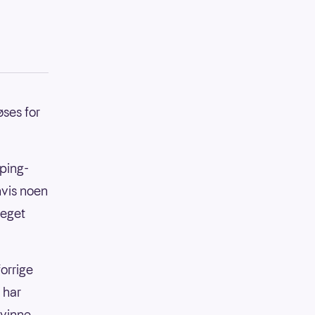
øses for
pping-
hvis noen
meget
orrige
 har
 vinne