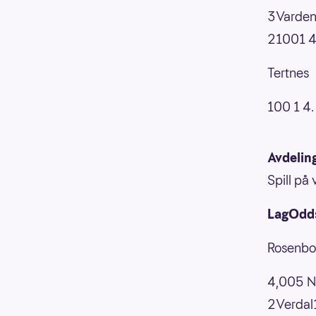
3Varden
21001 4.
Tertnes
100 1 4. 
Avdelin
Spill på
LagOdds
Rosenbo
4,005 N
2Verdal