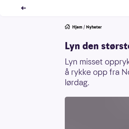
Hjem
/
Nyheter
Lyn den størs
Lyn misset opprykk
å rykke opp fra N
lørdag.