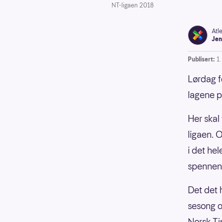
NT-ligaen 2018
Atl
Jen
Publisert:
1
Lørdag f
lagene på
Her skal
ligaen. 
i det he
spennen
Det det 
sesong o
Norsk Ti