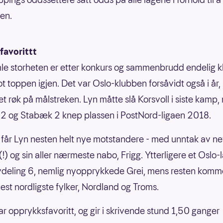
gen.
favorittt
e storheten er etter konkurs og sammenbrudd endelig kl
ot toppen igjen. Det var Oslo-klubben forsåvidt også i år
t røk på målstreken. Lyn måtte slå Korsvoll i siste kamp,
2 og Stabæk 2 knep plassen i PostNord-ligaen 2018.
 får Lyn nesten helt nye motstandere - med unntak av n
(!) og sin aller nærmeste nabo, Frigg. Ytterligere et Oslo-l
avdeling 6, nemlig nyopprykkede Grei, mens resten komme
nest nordligste fylker, Nordland og Troms.
lar opprykksfavoritt, og gir i skrivende stund 1,50 ganger