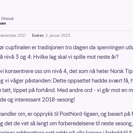
e Onsrud
sen
. desember 2017
Endret:
2. januar 2023
ør cupfinalen er tradisjonen tro dagen da spenningen utl
 nivå 3 og 4: Hvilke lag skal vi spille mot neste år?
 vi konsentrere oss om nivå 4, det som nå heter Norsk Ti
Og vi våger påstanden: Dette oppsettet hadde svært få, 
le tatt, tippet på forhånd. Med andre ord - vi går mot en 
de og interessant 2018-sesong!
handler om, er opprykk til PostNord-ligaen, og basert på f
g det de vet så langt om forberedelsene til neste sesong,
ppings oddssettere satt odds på alle lagene i forhold til å