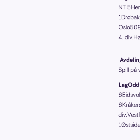
NT 5Her
1Drøbak
Oslo509 
4. div.H
Avdelin
Spill på
LagOdds
6Eidsvo
6Kråker
div.Ves
1Østside