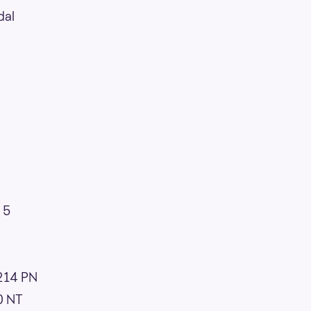
dal
 5
214 PN
0 NT