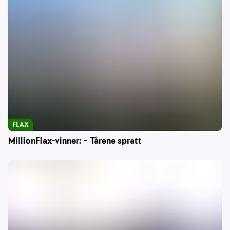
FLAX
MillionFlax-vinner: – Tårene spratt