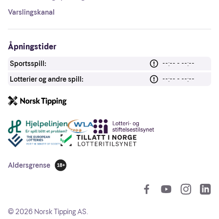
Varslingskanal
Åpningstider
Sportsspill:
--:-- - --:--
Lotterier og andre spill:
--:-- - --:--
Andre lenker
Aldersgrense
18 år
So
©
2026
Norsk Tipping AS.