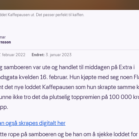
et Kaffepausen ut. Det passer perfekt til kaffen.
inar
rnsson
7. februar 2022
Endret:
3. januar 2023
 samboeren var ute og handlet til middagen på Extra i
sgata kvelden 16. februar. Hun kjøpte med seg noen F
ant det nye loddet Kaffepausen som hun skrapte samme k
nne ikke tro det da plutselig toppremien på 100 000 kr
opp.
n også skrapes digitalt her
tte rope på samboeren og be han om å sjekke loddet for