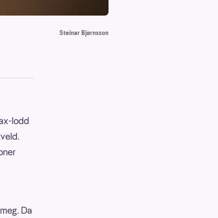
Steinar Bjørnsson
lax-lodd
veld.
oner
 meg. Da