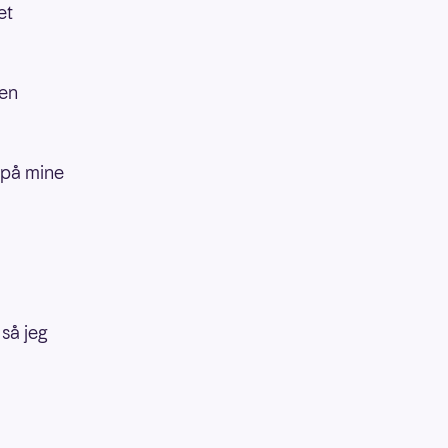
et
den
d på mine
 så jeg