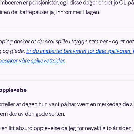
amboeren er pensjonister, og i disse dager er det jo OL p
lir en del kaffepauser ja, innrømmer Hagen
pping ønsker at du skal spille i trygge rammer - og at det
g og glede.
Er du imidlertid bekymret for dine spillvaner, 
besøker våre spillevettsider.
opplevelse
rteller at dagen hun vant på har vært en merkedag de si
en ikke av den gode sorten.
 en litt absurd opplevelse da jeg for nøyaktig to år siden