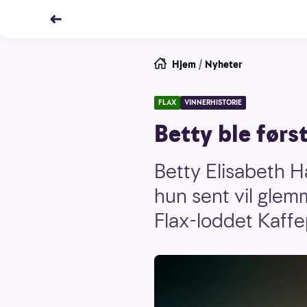
Hjem
/
Nyheter
FLAX
VINNERHISTORIE
Betty ble før
Betty Elisabeth H
hun sent vil glem
Flax-loddet Kaffe