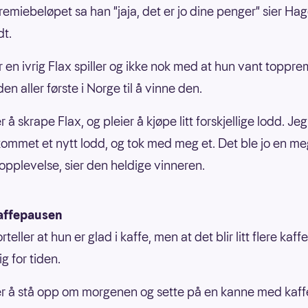
remiebeløpet sa han "jaja, det er jo dine penger" sier Ha
dt.
 en ivrig Flax spiller og ikke nok med at hun vant toppre
en aller første i Norge til å vinne den.
er å skrape Flax, og pleier å kjøpe litt forskjellige lodd. Jeg
kommet et nytt lodd, og tok med meg et. Det ble jo en me
 opplevelse, sier den heldige vinneren.
kaffepausen
teller at hun er glad i kaffe, men at det blir litt flere kaf
g for tiden.
ker å stå opp om morgenen og sette på en kanne med kaff