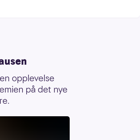
pausen
 en opplevelse
remien på det nye
re.