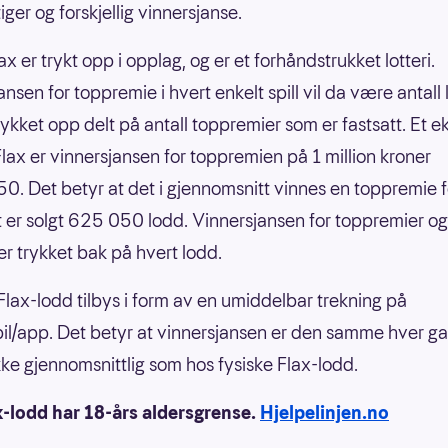
ger og forskjellig vinnersjanse.
ax er trykt opp i opplag, og er et forhåndstrukket lotteri.
nsen for toppremie i hvert enkelt spill vil da være antall
rykket opp delt på antall toppremier som er fastsatt. Et 
nFlax er vinnersjansen for toppremien på 1 million kroner
0. Det betyr at det i gjennomsnitt vinnes en toppremie f
 er solgt 625 050 lodd. Vinnersjansen for toppremier og
er trykket bak på hvert lodd.
 Flax-lodd tilbys i form av en umiddelbar trekning på
il/app. Det betyr at vinnersjansen er den samme hver g
 ikke gjennomsnittlig som hos fysiske Flax-lodd.
x-lodd har 18-års aldersgrense.
Hjelpelinjen.no