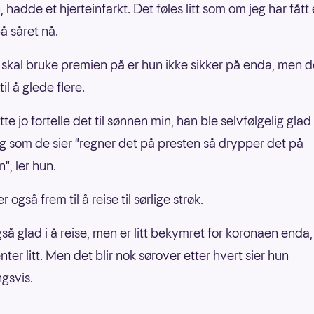
 hadde et hjerteinfarkt. Det føles litt som om jeg har fått 
å såret nå.
skal bruke premien på er hun ikke sikker på enda, men 
il å glede flere.
te jo fortelle det til sønnen min, han ble selvfølgelig gla
g som de sier "regner det på presten så drypper det på
", ler hun.
 også frem til å reise til sørlige strøk.
gså glad i å reise, men er litt bekymret for koronaen enda,
enter litt. Men det blir nok sørover etter hvert sier hun
ngsvis.