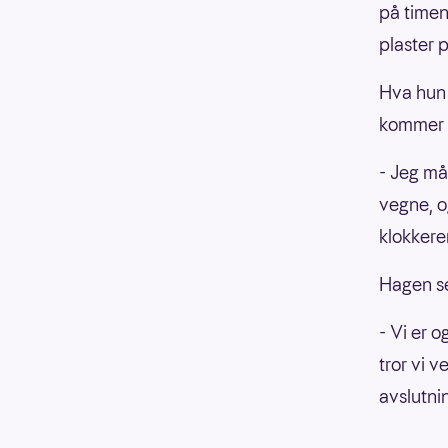
på timen,
plaster p
Hva hun 
kommer t
- Jeg måt
vegne, o
klokkeren
Hagen ser
- Vi er o
tror vi v
avslutni