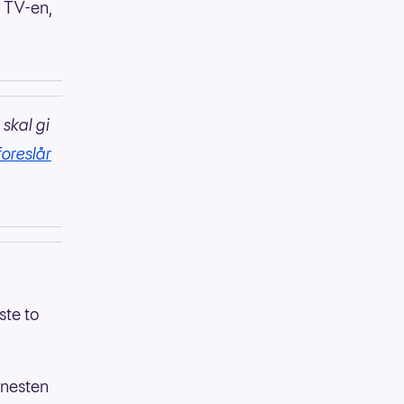
å TV-en,
 skal gi
foreslår
ste to
, nesten