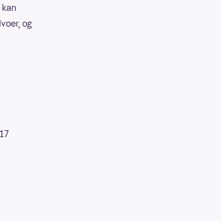
å kan
lvoer, og
017