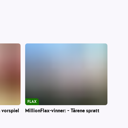
FLAX
 vorspiel
MillionFlax-vinner: – Tårene spratt