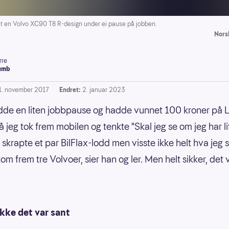
t en Volvo XC90 T8 R-design under ei pause på jobben.
Nors
rre
umb
1. november 2017
Endret:
2. januar 2023
dde en liten jobbpause og hadde vunnet 100 kroner på L
å jeg tok frem mobilen og tenkte "Skal jeg se om jeg har lit
skrapte et par BilFlax-lodd men visste ikke helt hva jeg s
om frem tre Volvoer, sier han og ler. Men helt sikker, det 
kke det var sant