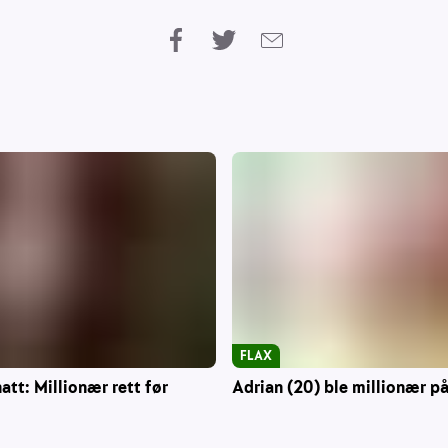
FLAX
att: Millionær rett før
Adrian (20) ble millionær på