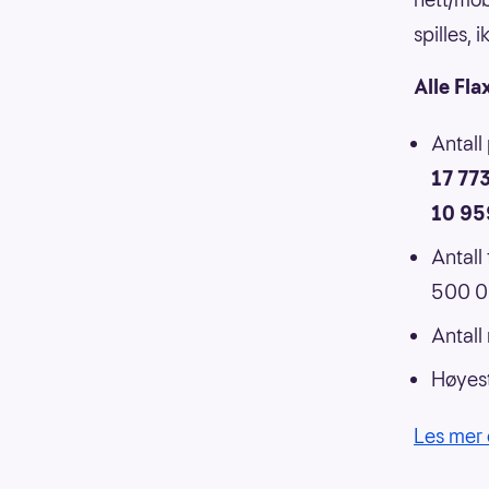
spilles,
Alle Fla
Antall
17 77
10 95
Antall
500 00
Antall
Høyest
Les mer 