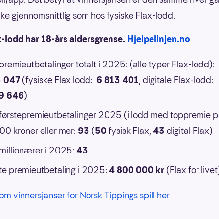
 ikke gjennomsnittlig som hos fysiske Flax-lodd.
x-lodd har 18-års aldersgrense.
Hjelpelinjen.no
 premieutbetalinger totalt i 2025: (alle typer Flax-lodd):
3 047
(fysiske Flax lodd:
6 813 401
, digitale Flax-lodd:
9 646
)
 førstepremieutbetalinger 2025 (i lodd med toppremie p
0 kroner eller mer:
93
(
50
fysisk Flax,
43
digital Flax)
 millionærer i 2025:
43
e premieutbetaling i 2025:
4 800 000 kr
(Flax for livet
om vinnersjanser for Norsk Tippings spill her