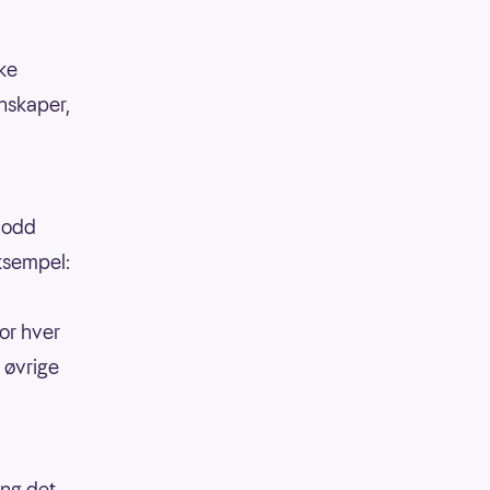
kke
enskaper,
 lodd
eksempel:
or hver
 øvrige
ang det