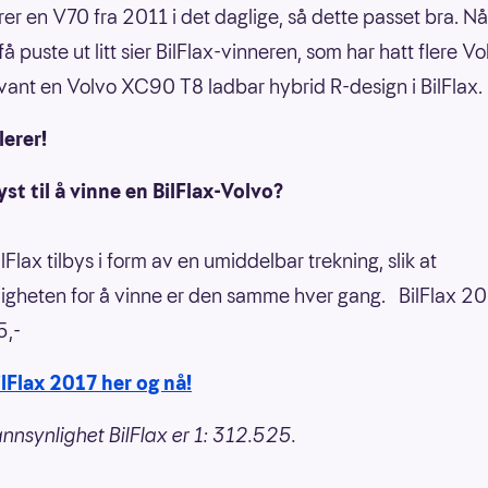
ører en V70 fra 2011 i det daglige, så dette passet bra. N
 puste ut litt sier BilFlax-vinneren, som har hatt flere Vo
 vant en Volvo XC90 T8 ladbar hybrid R-design i BilFlax.
lerer!
yst til å vinne en BilFlax-Volvo?
ilFlax tilbys i form av en umiddelbar trekning, slik at
igheten for å vinne er den samme hver gang. BilFlax 2
5,-
lFlax 2017 her og nå!
nnsynlighet BilFlax er 1: 312.525.