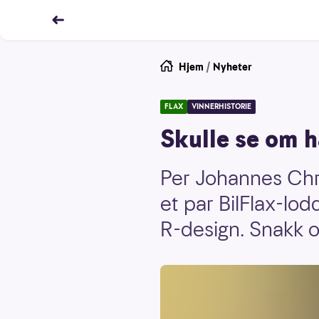
Hjem
/
Nyheter
FLAX
VINNERHISTORIE
Skulle se om 
Per Johannes Chri
et par BilFlax-lo
R-design. Snakk o