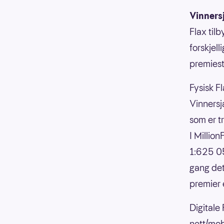
Vinners
Flax til
forskjell
premiesti
Fysisk Fl
Vinnersja
som er t
I Millio
1:625 05
gang det
premier 
Digitale
nett/mob