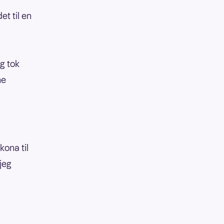
et til en
g tok
ne
kona til
jeg