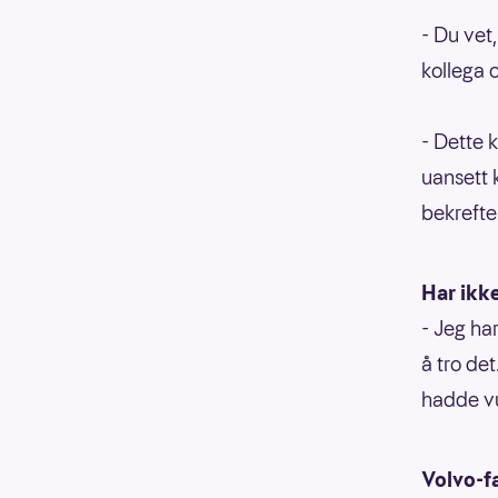
- Du vet,
kollega 
- Dette 
uansett 
bekrefte 
Har ikke
- Jeg har
å tro de
hadde vu
Volvo-f