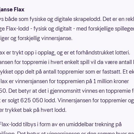
janse Flax
bys både som fysiske og digitale skrapelodd. Det er en re
ige Flax-lodd - fysisk og digitalt - med forskjellige spilleg
ger og forskjellig vinnersjanse.
ax er trykt opp i opplag, og er et forhåndstrukket lotteri.
nsen for toppremie i hvert enkelt spill vil da være antall
rykket opp delt på antall toppremier som er fastsatt. Et 
nFlax er vinnersjansen for toppremien på 1 million kroner
0. Det betyr at det i gjennomsnitt vinnes en toppremie f
 er solgt 625 050 lodd. Vinnersjansen for toppremier og
er trykket bak på hvert lodd.
 Flax-lodd tilbys i form av en umiddelbar trekning på
il/app. Det betyr at vinnersjansen er den samme hver g