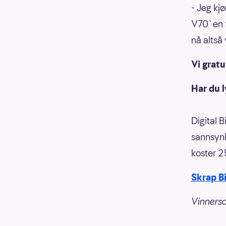
- Jeg kj
V70`en få
nå altså
Vi gratu
Har du l
Digital B
sannsynl
koster 2
Skrap Bi
Vinnersa