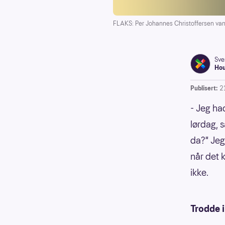
FLAKS: Per Johannes Christoffersen van
Sve
Ho
Publisert:
2
- Jeg ha
lørdag, s
da?" Jeg 
når det k
ikke.
Trodde i