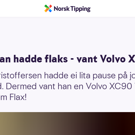
han hadde flaks - vant Volvo
stoffersen hadde ei lita pause på 
dd. Dermed vant han en Volvo XC90 
m Flax!