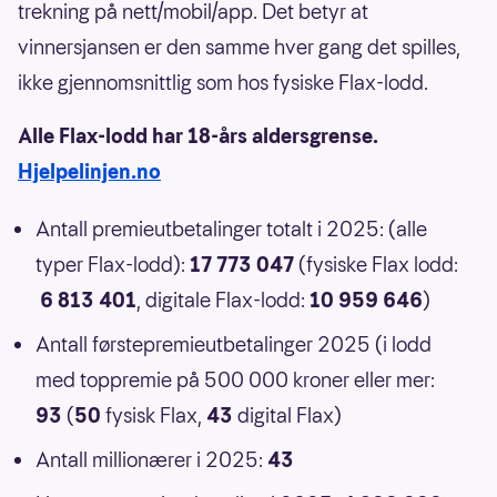
trekning på nett/mobil/app. Det betyr at
vinnersjansen er den samme hver gang det spilles,
ikke gjennomsnittlig som hos fysiske Flax-lodd.
Alle Flax-lodd har 18-års aldersgrense.
Hjelpelinjen.no
Antall premieutbetalinger totalt i 2025: (alle
typer Flax-lodd):
17 773 047
(fysiske Flax lodd:
6 813 401
, digitale Flax-lodd:
10 959 646
)
Antall førstepremieutbetalinger 2025 (i lodd
med toppremie på 500 000 kroner eller mer:
93
(
50
fysisk Flax,
43
digital Flax)
Antall millionærer i 2025:
43