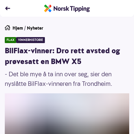
Hjem
/
Nyheter
FLAX
VINNERHISTORIE
BilFlax-vinner: Dro rett avsted og
prøvesatt en BMW X5
- Det ble mye å ta inn over seg, sier den
nyslåtte BilFlax-vinneren fra Trondheim.