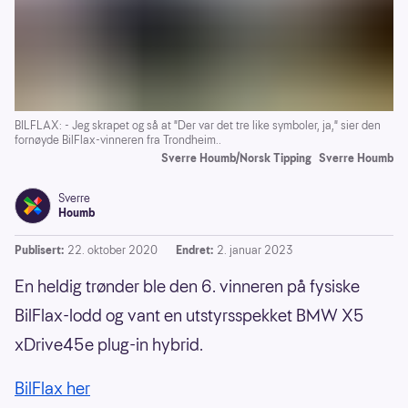
BILFLAX: - Jeg skrapet og så at "Der var det tre like symboler, ja," sier den
fornøyde BilFlax-vinneren fra Trondheim..
Sverre Houmb/Norsk Tipping
Sverre Houmb
Sverre
Houmb
Publisert:
22. oktober 2020
Endret:
2. januar 2023
En heldig trønder ble den 6. vinneren på fysiske
BilFlax-lodd og vant en utstyrsspekket BMW X5
xDrive45e plug-in hybrid.
BilFlax her