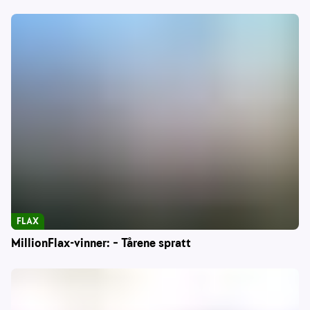
FLAX
MillionFlax-vinner: – Tårene spratt