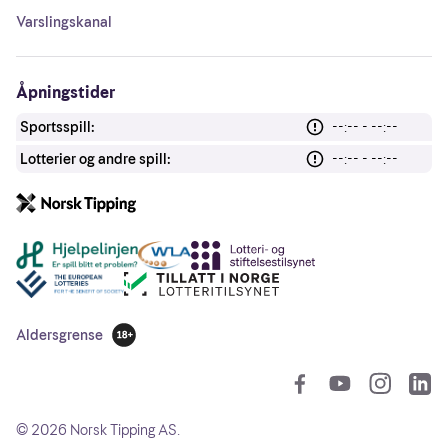
Varslingskanal
Åpningstider
Sportsspill:
--:-- - --:--
Lotterier og andre spill:
--:-- - --:--
Andre lenker
Aldersgrense
18 år
So
©
2026
Norsk Tipping AS.