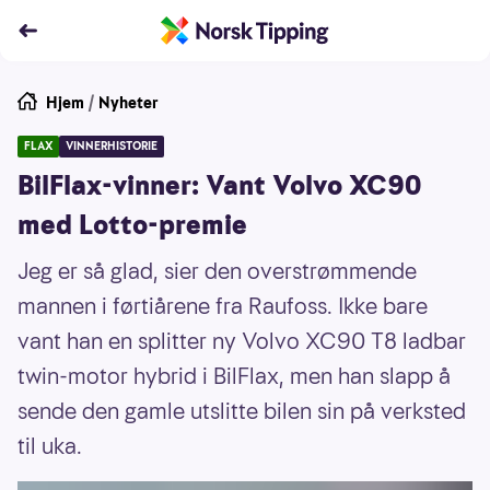
Hjem
/
Nyheter
FLAX
VINNERHISTORIE
BilFlax-vinner: Vant Volvo XC90
med Lotto-premie
Jeg er så glad, sier den overstrømmende
mannen i førtiårene fra Raufoss. Ikke bare
vant han en splitter ny Volvo XC90 T8 ladbar
twin-motor hybrid i BilFlax, men han slapp å
sende den gamle utslitte bilen sin på verksted
til uka.