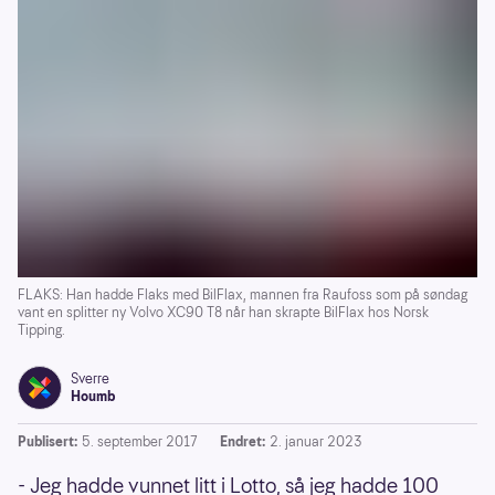
FLAKS: Han hadde Flaks med BilFlax, mannen fra Raufoss som på søndag
vant en splitter ny Volvo XC90 T8 når han skrapte BilFlax hos Norsk
Tipping.
Sverre
Houmb
Publisert:
5. september 2017
Endret:
2. januar 2023
- Jeg hadde vunnet litt i Lotto, så jeg hadde 100