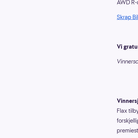
AWD R-d
Skrap Bil
Vi gratu
Vinnersa
Vinners
Flax til
forskjell
premiesti