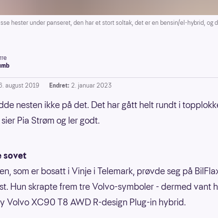
asse hester under panseret, den har et stort soltak, det er en bensin/el-hybrid, og de
rre
umb
6. august 2019
Endret:
2. januar 2023
odde nesten ikke på det. Det har gått helt rundt i topplokk
 sier Pia Strøm og ler godt.
e sovet
en, som er bosatt i Vinje i Telemark, prøvde seg på BilFla
t. Hun skrapte frem tre Volvo-symboler - dermed vant 
 ny Volvo XC90 T8 AWD R-design Plug-in hybrid.