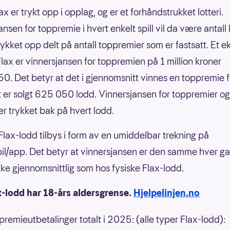
ax er trykt opp i opplag, og er et forhåndstrukket lotteri.
nsen for toppremie i hvert enkelt spill vil da være antall
rykket opp delt på antall toppremier som er fastsatt. Et 
nFlax er vinnersjansen for toppremien på 1 million kroner
0. Det betyr at det i gjennomsnitt vinnes en toppremie f
 er solgt 625 050 lodd. Vinnersjansen for toppremier og
er trykket bak på hvert lodd.
 Flax-lodd tilbys i form av en umiddelbar trekning på
il/app. Det betyr at vinnersjansen er den samme hver g
 ikke gjennomsnittlig som hos fysiske Flax-lodd.
x-lodd har 18-års aldersgrense.
Hjelpelinjen.no
 premieutbetalinger totalt i 2025: (alle typer Flax-lodd):