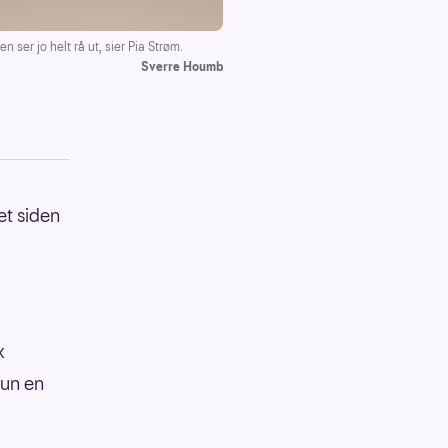
n ser jo helt rå ut, sier Pia Strøm.
Sverre Houmb
et siden
x
hun en