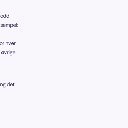
 lodd
eksempel:
or hver
 øvrige
ang det