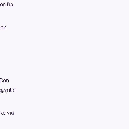
en fra
nok
. Den
egynt å
ske via