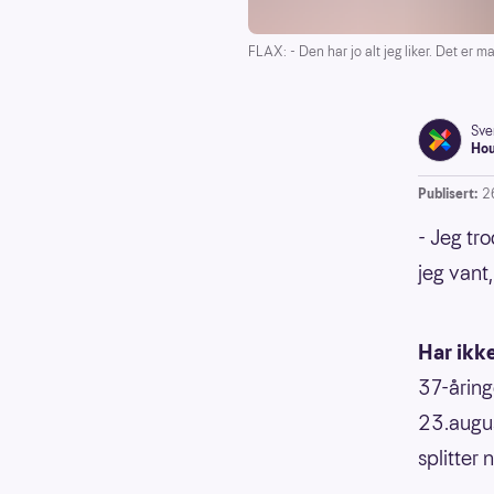
FLAX: - Den har jo alt jeg liker. Det er m
Sve
Ho
Publisert:
2
- Jeg tr
jeg vant,
Har ikk
37-åring
23.augus
splitter