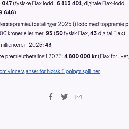
3 047
(fysiske Flax lodd:
6 813 401
, digitale Flax-lodd:
9 646
)
 førstepremieutbetalinger 2025 (i lodd med toppremie p
0 kroner eller mer:
93
(
50
fysisk Flax,
43
digital Flax)
 millionærer i 2025:
43
e premieutbetaling i 2025:
4 800 000 kr
(Flax for livet
om vinnersjanser for Norsk Tippings spill her