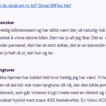
du også om ny bil? Skrap BilFlax her!
 ønsker
veldig bilinteressert og har alltid vært det, så naturlig nok
astisk å vinne denne bilen. Den har jo alt jeg liker. Det e
der panseret, den har et stort soltak, det er en bensin/el
r jo helt rå ut, sier hun og ler.
angturer
ikke hjernen har koblet helt hvor heldig jeg har vært. Vi h
 så det blir nok noen langturer dit nå, sier den blide jen
Telemark, som går vinteren trygt i møte med en råsterk og 
strukket hybrid med snaut 400 hestekrefter. En Volvo X