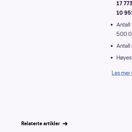
17 77
10 95
Antall
500 00
Antall
Høyest
Les mer 
Relaterte artikler