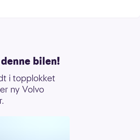
 denne bilen!
dt i topplokket
ter ny Volvo
r.