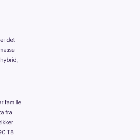
 er det
r masse
-hybrid,
ar familie
ta fra
sikker
C90 T8