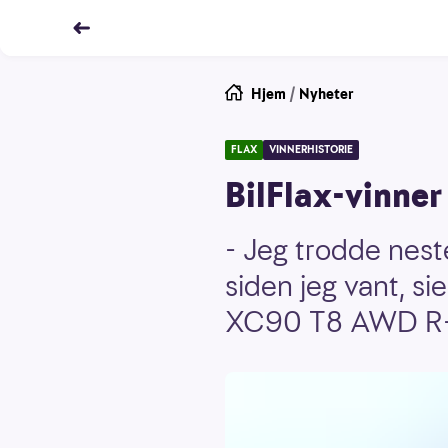
Hjem
/
Nyheter
FLAX
VINNERHISTORIE
BilFlax-vinner
- Jeg trodde neste
siden jeg vant, si
XC90 T8 AWD R-d