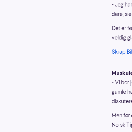
- Jeg ha
dere, sie
Det er f
veldig gl
Skrap Bil
Muskulø
- Vi bor 
gamle ha
diskutere
Men før 
Norsk Ti