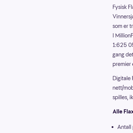
Fysisk Fl
Vinnersja
som er t
I Millio
1:625 05
gang det
premier 
Digitale
nett/mob
spilles,
Alle Fla
Antall