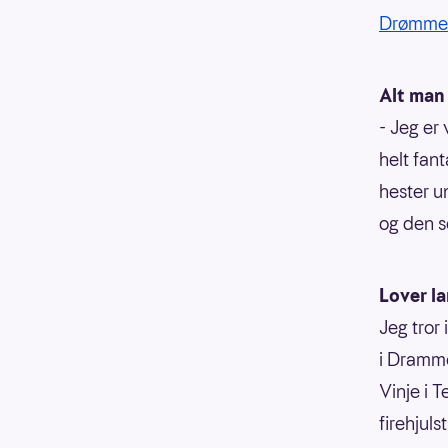
Drømmer 
Alt man
- Jeg er 
helt fant
hester un
og den se
Lover l
Jeg tror 
i Drammen
Vinje i 
firehjul