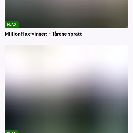
FLAX
MillionFlax-vinner: – Tårene spratt