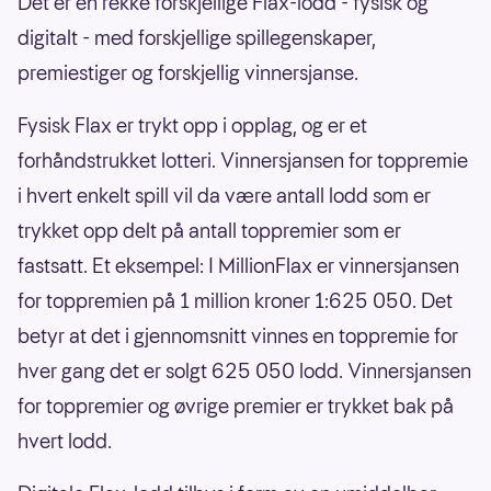
Det er en rekke forskjellige Flax-lodd - fysisk og
digitalt - med forskjellige spillegenskaper,
premiestiger og forskjellig vinnersjanse.
Fysisk Flax er trykt opp i opplag, og er et
forhåndstrukket lotteri. Vinnersjansen for toppremie
i hvert enkelt spill vil da være antall lodd som er
trykket opp delt på antall toppremier som er
fastsatt. Et eksempel: I MillionFlax er vinnersjansen
for toppremien på 1 million kroner 1:625 050. Det
betyr at det i gjennomsnitt vinnes en toppremie for
hver gang det er solgt 625 050 lodd. Vinnersjansen
for toppremier og øvrige premier er trykket bak på
hvert lodd.