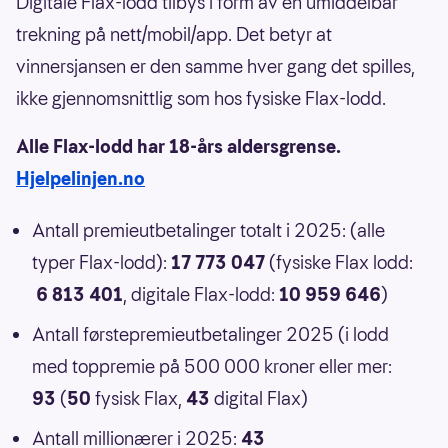
Digitale Flax-lodd tilbys i form av en umiddelbar
trekning på nett/mobil/app. Det betyr at
vinnersjansen er den samme hver gang det spilles,
ikke gjennomsnittlig som hos fysiske Flax-lodd.
Alle Flax-lodd har 18-års aldersgrense.
Hjelpelinjen.no
Antall premieutbetalinger totalt i 2025: (alle
typer Flax-lodd):
17 773 047
(fysiske Flax lodd:
6 813 401
, digitale Flax-lodd:
10 959 646
)
Antall førstepremieutbetalinger 2025 (i lodd
med toppremie på 500 000 kroner eller mer:
93
(
50
fysisk Flax,
43
digital Flax)
Antall millionærer i 2025:
43