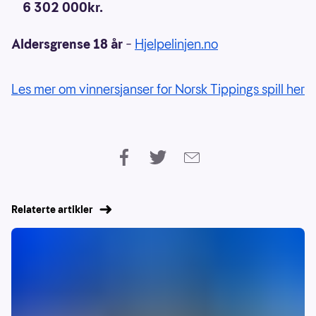
6 302 000kr.
Aldersgrense 18 år
–
Hjelpelinjen.no
Les mer om vinnersjanser for Norsk Tippings spill her
Relaterte artikler