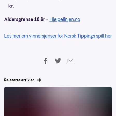
kr
.
Aldersgrense 18 år
–
Hjelpelinjen.no
Les mer om vinnersjanser for Norsk Tippings spill her
Relaterte artikler