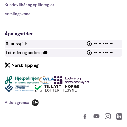
Kundevilkår og spilleregler
Varslingskanal
Åpningstider
Sportsspill:
--:-- - --:--
Lotterier og andre spill:
--:-- - --:--
Andre lenker
Aldersgrense
18 år
So