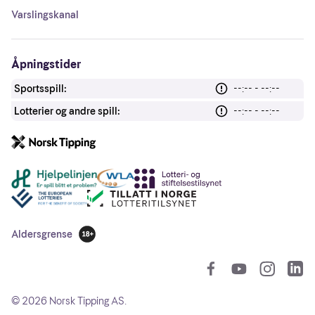
Varslingskanal
Åpningstider
Sportsspill:
--:-- - --:--
Lotterier og andre spill:
--:-- - --:--
Andre lenker
Aldersgrense
18 år
So
©
2026
Norsk Tipping AS.