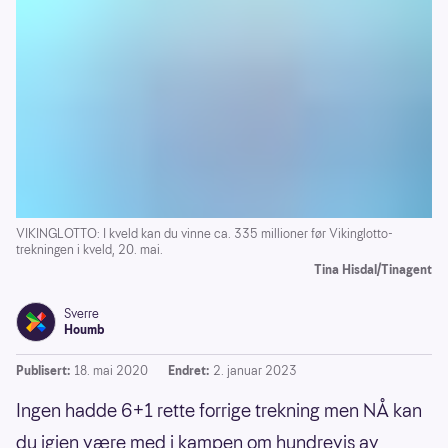
VIKINGLOTTO: I kveld kan du vinne ca. 335 millioner før Vikinglotto-
trekningen i kveld, 20. mai.
Tina Hisdal/Tinagent
Sverre
Houmb
Publisert:
18. mai 2020
Endret:
2. januar 2023
Ingen hadde 6+1 rette forrige trekning men NÅ kan
du igjen være med i kampen om hundrevis av