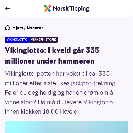
Hjem
/
Nyheter
VIKINGLOTTO
VINNERHISTORIE
Vikinglotto: I kveld går 335
millioner under hammeren
Vikinglotto-potten har vokst til ca. 335
millioner etter siste ukes jackpot-trekning.
Føler du deg heldig og har en drøm om å
vinne stort? Da må du levere Vikinglotto
innen klokken 18.00 i kveld.