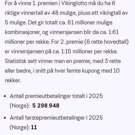
For å vinne 1. premien i Vikinglotto må du ha 6
riktige vinnertall av 48 mulige, pluss ett vikingtall av
5 mulige. Det gir totalt ca. 61 millioner mulige
kombinasjoner, og vinnersjansen blir da ca. 1:61
millioner per rekke. For 2. premie (6 rette hovedtall)
er vinnersjansen på ca. 1:15 millioner per rekke.
Statistisk sett vinner man en premie, med 3 rette
eller bedre, i snitt på hver femte kupong med 10
rekker.
Antall premieutbetalinger totalt i 2025
(Norge):
5 298 948
Antall førstepremieutbetalinger i 2025
(Norge):
11