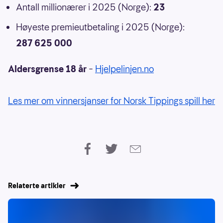
Antall millionærer i 2025 (Norge):
23
Høyeste premieutbetaling i 2025 (Norge):
287 625 000
Aldersgrense 18 år
–
Hjelpelinjen.no
Les mer om vinnersjanser for Norsk Tippings spill her
Relaterte artikler