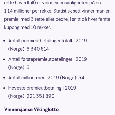
rette hovedtall) er vinnersannsynligheten på ca.
1:14 millioner per rekke. Statistisk sett vinner man en
premie, med 3 rette eller bedre, i snitt på hver femte
kupong med 10 rekker.
Antall premieutbetalinger totalt i 2019
(Norge): 6 340 814
Antall førstepremieutbetalinger i 2019
(Norge): 6
Antall millionærer i 2019 (Norge): 34
Høyeste premieutbetaling i 2019
(Norge): 221 351 890
Vinnersjanse Vikinglotto