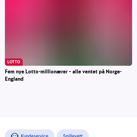
LOTTO
Fem nye Lotto-millionærer – alle ventet på Norge-
England
Kundeservice
Spillevett