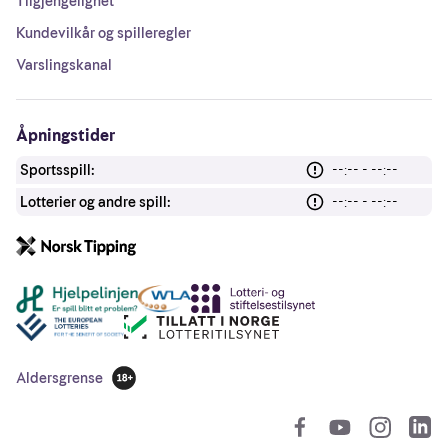
Tilgjengelighet
Kundevilkår og spilleregler
Varslingskanal
Åpningstider
Sportsspill:
--:-- - --:--
Lotterier og andre spill:
--:-- - --:--
Andre lenker
Aldersgrense
18 år
So